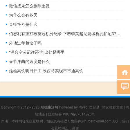
微信接龙怎么删除重复
为什么会有冬天
直径符号是什么
伯恩利有望打破英冠积分纪录 下赛季英超见曼城祝孔帕尼37岁生日快乐致敬传奇
外地过年包饺子吗
“洞合空劳记往还”的出处是哪里
春节序曲的速度是什么
延榆高铁明日开工 陕西将实现市市通高铁
Copyright © 2012 - 2026
顺德生活网
Powered by
网站分类目录
|
精选推荐文章
|
网
站地图
|
疑难解答
粤ICP备07014820号
声明：本站内容来自互联网，如信息有错误可发邮件到f_fb#foxmail.com说明，我们
会及时纠正，谢谢