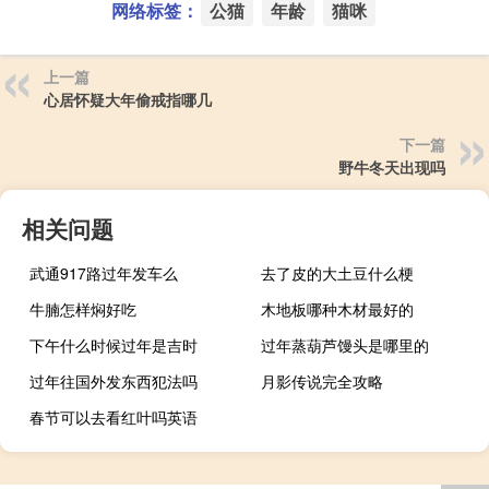
网络标签：
公猫
年龄
猫咪
上一篇
心居怀疑大年偷戒指哪几
下一篇
野牛冬天出现吗
相关问题
武通917路过年发车么
去了皮的大土豆什么梗
牛腩怎样焖好吃
木地板哪种木材最好的
下午什么时候过年是吉时
过年蒸葫芦馒头是哪里的
过年往国外发东西犯法吗
月影传说完全攻略
春节可以去看红叶吗英语