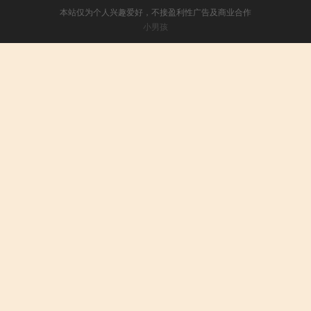
本站仅为个人兴趣爱好，不接盈利性广告及商业合作
小男孩