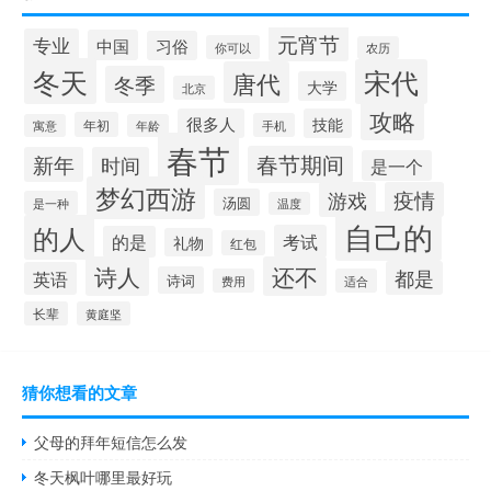
元宵节
专业
中国
习俗
你可以
农历
冬天
宋代
唐代
冬季
大学
北京
攻略
很多人
技能
年初
手机
寓意
年龄
春节
春节期间
新年
时间
是一个
梦幻西游
游戏
疫情
汤圆
是一种
温度
自己的
的人
考试
的是
礼物
红包
诗人
还不
都是
英语
诗词
费用
适合
长辈
黄庭坚
猜你想看的文章
父母的拜年短信怎么发
冬天枫叶哪里最好玩