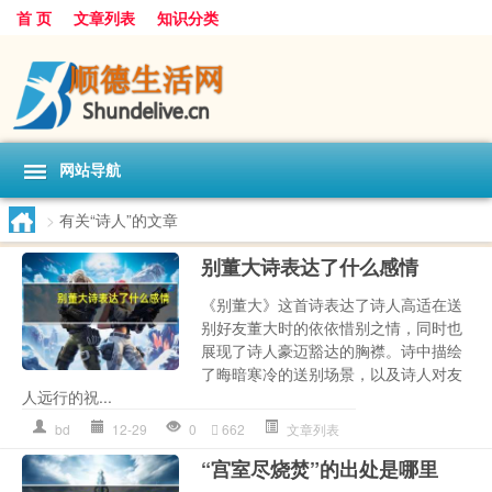
首 页
文章列表
知识分类
网站导航
>
有关“诗人”的文章
别董大诗表达了什么感情
《别董大》这首诗表达了诗人高适在送
别好友董大时的依依惜别之情，同时也
展现了诗人豪迈豁达的胸襟。诗中描绘
了晦暗寒冷的送别场景，以及诗人对友
人远行的祝...
bd
12-29
0
662
文章列表
“宫室尽烧焚”的出处是哪里