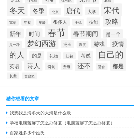
农历
冬天
宋代
唐代
冬季
大学
北京
攻略
很多人
技能
年初
手机
寓意
年龄
春节
春节期间
新年
时间
是一个
梦幻西游
游戏
疫情
汤圆
是一种
温度
自己的
的人
考试
的是
礼物
红包
诗人
还不
都是
英语
诗词
费用
适合
长辈
黄庭坚
猜你想看的文章
我想我是海冬天的大海是什么歌
学校电脑蓝屏了怎么办修复（电脑蓝屏了怎么办修复）
百家姓多少个姓氏