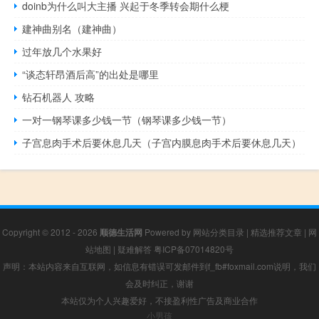
doinb为什么叫大主播 兴起于冬季转会期什么梗
建神曲别名（建神曲）
过年放几个水果好
“谈态轩昂酒后高”的出处是哪里
钻石机器人 攻略
一对一钢琴课多少钱一节（钢琴课多少钱一节）
子宫息肉手术后要休息几天（子宫内膜息肉手术后要休息几天）
Copyright © 2012 - 2026
顺德生活网
Powered by
网站分类目录
|
精选推荐文章
|
网
站地图
|
疑难解答
粤ICP备07014820号
声明：本站内容来自互联网，如信息有错误可发邮件到f_fb#foxmail.com说明，我们
会及时纠正，谢谢
本站仅为个人兴趣爱好，不接盈利性广告及商业合作
小男孩