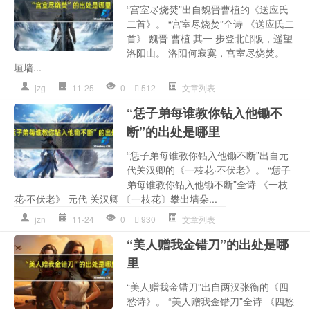
“宫室尽烧焚”出自魏晋曹植的《送应氏
二首》。 “宫室尽烧焚”全诗 《送应氏二
首》 魏晋 曹植 其一 步登北邙阪，遥望
洛阳山。 洛阳何寂寞，宫室尽烧焚。
垣墙...
jzg
11-25
0
512
文章列表
“恁子弟每谁教你钻入他锄不
断”的出处是哪里
“恁子弟每谁教你钻入他锄不断”出自元
代关汉卿的《一枝花·不伏老》。 “恁子
弟每谁教你钻入他锄不断”全诗 《一枝
花·不伏老》 元代 关汉卿 〔一枝花〕攀出墙朵...
jzn
11-24
0
930
文章列表
“美人赠我金错刀”的出处是哪
里
“美人赠我金错刀”出自两汉张衡的《四
愁诗》。 “美人赠我金错刀”全诗 《四愁