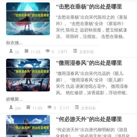
“击愁在垂杨”的出处是哪里
“击愁在垂杨”出自宋代陈坦之的《塞翁
吟》。 “击愁在垂杨”全诗 《塞翁吟》
宋代 陈坦之 远碧秋痕瘦，楚玉恨赋凄
凉。 荷雨碎，泣残妆。 击愁在垂杨。
秋衣拂...
jzj
11-23
0
871
文章列表
“微雨湿春风”的出处是哪里
“微雨湿春风”出自宋代仇远的《眼儿
媚》。 “微雨湿春风”全诗 《眼儿媚》
宋代 仇远 谢家池馆占花中。 微雨湿春
风。 艳红修碧，浓香疏影，浮动帘栊。
娇蛾聚...
jzw
11-23
0
117
文章列表
“何必游天外”的出处是哪里
“何必游天外”出自唐代柳明献的《游昌
化精舍》。 “何必游天外”全诗 《游昌化