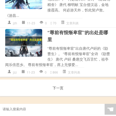
精舍》 唐代 柳明献 宝台侵汉远，金地
接霞高。 何必游天外，忻此契卢敖。
《游昌...
jzh
11-23
0
70
文章列表
“尊前有恨惭卑宦”的出处是哪
里
“尊前有恨惭卑宦”出自唐代卢鉟的《勖
曹生》。 “尊前有恨惭卑宦”全诗 《勖曹
生》 唐代 卢鉟 桑扈交飞百舌忙，祖亭
闻乐倍思乡。 尊前有恨惭卑宦，席上无憀爱...
jzz
11-23
0
866
文章列表
下一页
☚