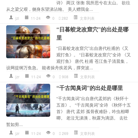
诗》 两汉 张衡 我所思兮在太山。 欲往
从之梁父艰，侧身东望涕沾翰。 美人赠我金...
jzl
11-24
0
282
文章列表
“日暮蛟龙改窟穴”的出处是哪
里
“日暮蛟龙改窟穴”出自唐代杜甫的《又
观打鱼》。 “日暮蛟龙改窟穴”全诗 《又
观打鱼》 唐代 杜甫 苍江鱼子清晨集，
设网提纲万鱼急。 能者操舟疾若风，撑突波...
jzr
11-24
0
908
文章列表
“千古闻臭词”的出处是哪里
“千古闻臭词”出自唐代孟郊的《秋怀十
五首》。 “千古闻臭词”全诗 《秋怀十五
首》 唐代 孟郊 孤骨夜难卧，吟虫相唧
唧。 老泣无涕洟，秋露为滴沥。 去壮
暂如剪...
jzr
11-24
0
269
文章列表