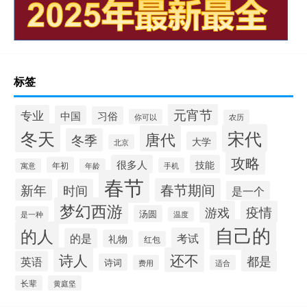
标签
元宵节
专业
中国
习俗
你可以
农历
冬天
宋代
唐代
冬季
大学
北京
攻略
很多人
技能
年初
手机
寓意
年龄
春节
春节期间
新年
时间
是一个
梦幻西游
游戏
疫情
汤圆
是一种
温度
自己的
的人
考试
的是
礼物
红包
诗人
还不
都是
英语
诗词
费用
适合
长辈
黄庭坚