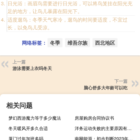
日光浴：画眉鸟需要进行日光浴，可以将鸟笼挂在阳光充
足的地方，让鸟儿暴露在阳光下。
适度遛鸟：冬季天气寒冷，遛鸟的时间要适度，不宜过
长，以免鸟儿受凉。
网络标签：
冬季
维吾尔族
西北地区
上一篇
游泳需要上衣吗冬天
下一篇
脑心舒多大年龄可以吃
相关问题
梦幻西游魔力等于多少魔法
房屋购房合同协议书
冬天暖风开多久合适
洋务运动失败的主要原因有哪些（洋务运动失败的主要原因是什么）
厦门过年加班多吗
南网能源：初步判断2023年全年投产的分布式光伏项目装机容量增速不会低于去年