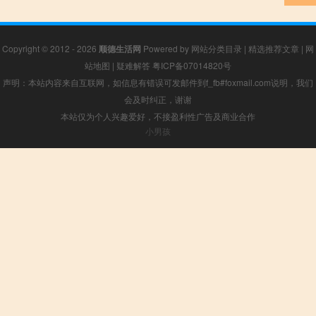
Copyright © 2012 - 2026
顺德生活网
Powered by
网站分类目录
|
精选推荐文章
|
网
站地图
|
疑难解答
粤ICP备07014820号
声明：本站内容来自互联网，如信息有错误可发邮件到f_fb#foxmail.com说明，我们
会及时纠正，谢谢
本站仅为个人兴趣爱好，不接盈利性广告及商业合作
小男孩