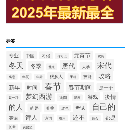
标签
元宵节
专业
中国
习俗
你可以
农历
冬天
宋代
唐代
冬季
大学
北京
攻略
很多人
技能
年初
手机
寓意
年龄
春节
春节期间
新年
时间
是一个
梦幻西游
游戏
疫情
汤圆
是一种
温度
自己的
的人
考试
的是
礼物
红包
诗人
还不
都是
英语
诗词
费用
适合
长辈
黄庭坚