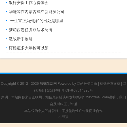
银行安保工作心得体会
华能等在内蒙古成立新能源公司
“一生官正为州掾”的出处是哪里
梦幻西游任务双法术防御
激战新手攻略
订婚证多大年龄可以领
Copyright © 2012 - 2026
顺德生活网
Powered by
网站分类目录
|
精选推荐文章
|
网
站地图
|
疑难解答
粤ICP备07014820号
声明：本站内容来自互联网，如信息有错误可发邮件到f_fb#foxmail.com说明，我们
会及时纠正，谢谢
本站仅为个人兴趣爱好，不接盈利性广告及商业合作
小男孩