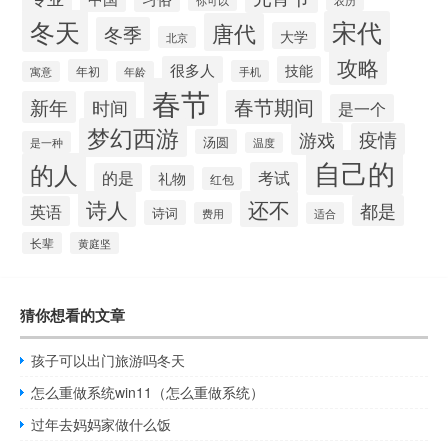
农历
冬天
宋代
唐代
冬季
大学
北京
攻略
很多人
技能
年初
手机
寓意
年龄
春节
春节期间
新年
时间
是一个
梦幻西游
游戏
疫情
汤圆
是一种
温度
自己的
的人
考试
的是
礼物
红包
诗人
还不
都是
英语
诗词
费用
适合
长辈
黄庭坚
猜你想看的文章
孩子可以出门旅游吗冬天
怎么重做系统win11（怎么重做系统）
过年去妈妈家做什么饭