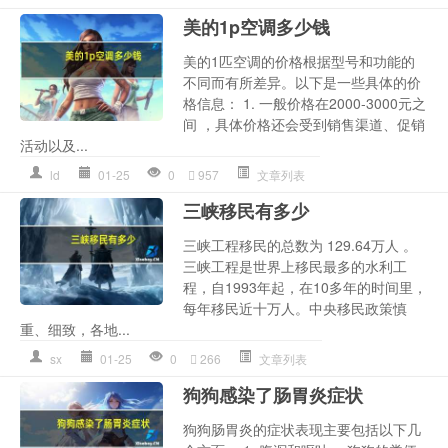
美的1p空调多少钱
美的1匹空调的价格根据型号和功能的
不同而有所差异。以下是一些具体的价
格信息： 1. 一般价格在2000-3000元之
间 ，具体价格还会受到销售渠道、促销
活动以及...
ld
01-25
0
957
文章列表
三峡移民有多少
三峡工程移民的总数为 129.64万人 。
三峡工程是世界上移民最多的水利工
程，自1993年起，在10多年的时间里，
每年移民近十万人。中央移民政策慎
重、细致，各地...
sx
01-25
0
266
文章列表
狗狗感染了肠胃炎症状
狗狗肠胃炎的症状表现主要包括以下几