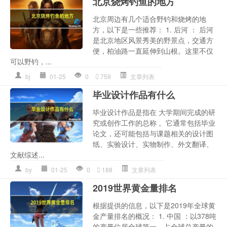
北京烧烤钓鱼的地方
北京周边有几个适合野钓和烧烤的地
方，以下是一些推荐： 1. 后河 ： 后河
是北京地区风景秀美的野景点，交通方
便，柏油路一直延伸到山根。这里不仅
可以野钓，...
bj
01-25
0
759
文章列表
毕业设计作品有什么
毕业设计作品是指在 大学期间完成的研
究或创作工作的总称 。它通常包括毕业
论文，还可能包括与课题相关的设计图
纸、实验设计、实物制作、外文翻译、
文献综述...
by
01-25
0
188
文章列表
2019世界黄金量排名
根据提供的信息，以下是2019年全球黄
金产量排名的概况： 1. 中国 ：以378吨
的产量位居全球第一，占全球总产量的