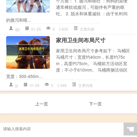
个方面： 1. 腹泻和呕吐 ：狗狗的粪便
通常稀软或腹泻，可能伴有严重的呕
吐。 2. 脱水和体重减轻 ：由于长时间
的腹泻和呕...
gg
01-25
0
633
文章列表
家用卫生间布局尺寸
家用卫生间布局尺寸参考如下： 马桶区
马桶尺寸：宽度约40cm，长度约75c
m，高度约75cm。 马桶前方活动区宽
度：不小于610mm。 马桶两侧活动区
宽度：300-450m...
jy
01-25
0
346
文章列表
上一页
下一页
☚