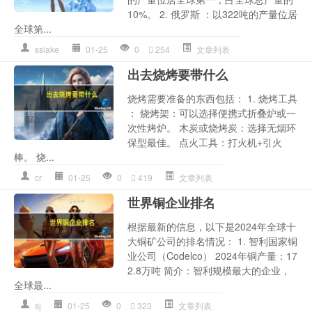
10%。 2. 俄罗斯 ：以322吨的产量位居
全球第...
sslake
01-25
0
254
文章列表
出去烧烤要带什么
烧烤需要准备的东西包括： 1. 烧烤工具
： 烧烤架：可以选择便携式折叠炉或一
次性烤炉。 木炭或烧烤炭：选择无烟环
保型最佳。 点火工具：打火机+引火
棒。 烧...
cr
01-25
0
419
文章列表
世界铜企业排名
根据最新的信息，以下是2024年全球十
大铜矿公司的排名情况： 1. 智利国家铜
业公司（Codelco） 2024年铜产量：17
2.8万吨 简介：智利规模最大的企业，
全球最...
sj
01-25
0
323
文章列表