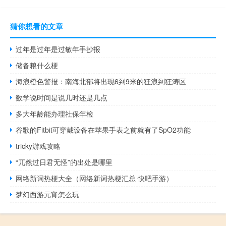
猜你想看的文章
过年是过年是过敏年手抄报
储备粮什么梗
海浪橙色警报：南海北部将出现6到9米的狂浪到狂涛区
数学说时间是说几时还是几点
多大年龄能办理社保年检
谷歌的Fitbit可穿戴设备在苹果手表之前就有了SpO2功能
tricky游戏攻略
“兀然过日君无怪”的出处是哪里
网络新词热梗大全（网络新词热梗汇总 快吧手游）
梦幻西游元宵怎么玩