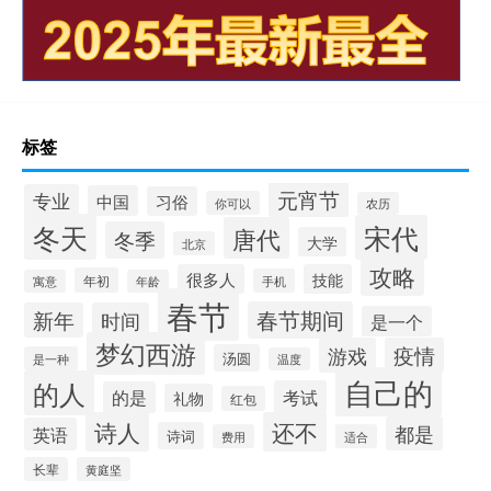
标签
元宵节
专业
中国
习俗
你可以
农历
冬天
宋代
唐代
冬季
大学
北京
攻略
很多人
技能
年初
手机
寓意
年龄
春节
春节期间
新年
时间
是一个
梦幻西游
游戏
疫情
汤圆
是一种
温度
自己的
的人
考试
的是
礼物
红包
诗人
还不
都是
英语
诗词
费用
适合
长辈
黄庭坚