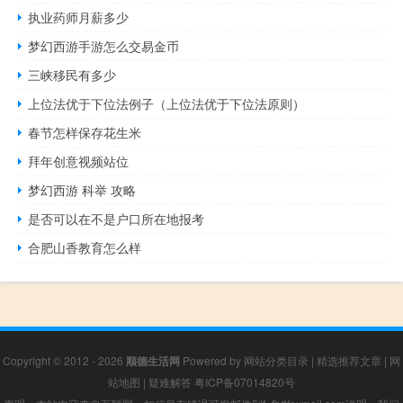
执业药师月薪多少
梦幻西游手游怎么交易金币
三峡移民有多少
上位法优于下位法例子（上位法优于下位法原则）
春节怎样保存花生米
拜年创意视频站位
梦幻西游 科举 攻略
是否可以在不是户口所在地报考
合肥山香教育怎么样
Copyright © 2012 - 2026
顺德生活网
Powered by
网站分类目录
|
精选推荐文章
|
网
站地图
|
疑难解答
粤ICP备07014820号