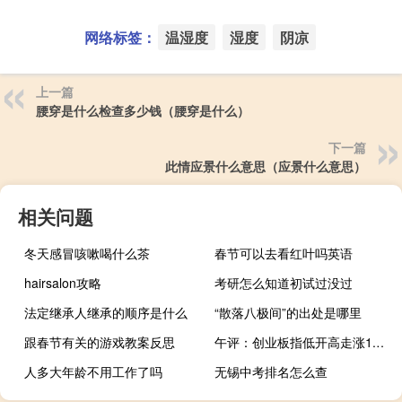
网络标签：
温湿度
湿度
阴凉
上一篇
腰穿是什么检查多少钱（腰穿是什么）
下一篇
此情应景什么意思（应景什么意思）
相关问题
冬天感冒咳嗽喝什么茶
春节可以去看红叶吗英语
hairsalon攻略
考研怎么知道初试过没过
法定继承人继承的顺序是什么
“散落八极间”的出处是哪里
跟春节有关的游戏教案反思
午评：创业板指低开高走涨1.35% 汽车整车板块领涨
人多大年龄不用工作了吗
无锡中考排名怎么查