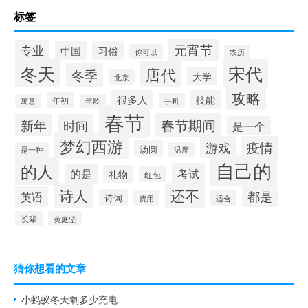
标签
元宵节
专业
中国
习俗
你可以
农历
冬天
宋代
唐代
冬季
大学
北京
攻略
很多人
技能
年初
手机
寓意
年龄
春节
春节期间
新年
时间
是一个
梦幻西游
游戏
疫情
汤圆
是一种
温度
自己的
的人
考试
的是
礼物
红包
诗人
还不
都是
英语
诗词
费用
适合
长辈
黄庭坚
猜你想看的文章
小蚂蚁冬天剩多少充电