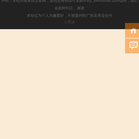
声明：本站内容来自互联网，如信息有错误可发邮件到f_fb#foxmail.com说明，我们
会及时纠正，谢谢
本站仅为个人兴趣爱好，不接盈利性广告及商业合作
小男孩