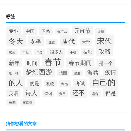
标签
元宵节
专业
中国
习俗
你可以
农历
冬天
宋代
唐代
冬季
大学
北京
攻略
很多人
技能
年初
手机
寓意
年龄
春节
春节期间
新年
时间
是一个
梦幻西游
游戏
疫情
汤圆
是一种
温度
自己的
的人
考试
的是
礼物
红包
诗人
还不
都是
英语
诗词
费用
适合
长辈
黄庭坚
猜你想看的文章