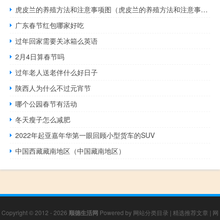
虎皮兰的养殖方法和注意事项图（虎皮兰的养殖方法和注意事项）
广东春节红包哪家好吃
过年回家需要关冰箱么英语
2月4日算春节吗
过年老人送老伴什么好日子
陕西人为什么不过元宵节
哪个公园春节有活动
冬天瘦子怎么减肥
2022年起亚嘉年华第一眼回顾小型货车的SUV
中国西藏藏南地区（中国藏南地区）
Copyright © 2012 - 2026
顺德生活网
Powered by
网站分类目录
|
精选推荐文章
|
网