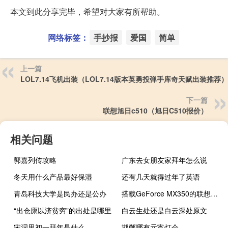
本文到此分享完毕，希望对大家有所帮助。
网络标签：
手抄报
爱国
简单
上一篇
LOL7.14飞机出装（LOL7.14版本英勇投弹手库奇天赋出装推荐）
下一篇
联想旭日c510（旭日C510报价）
相关问题
郭嘉列传攻略
广东去女朋友家拜年怎么说
冬天用什么产品最好保湿
还有几天就得过年了英语
青岛科技大学是民办还是公办
搭载GeForce MX350的联想Pro 13
“出仓廪以济贫穷”的出处是哪里
白云生处还是白云深处原文
宋词里初一拜年是什么
邯郸哪有元宵灯会