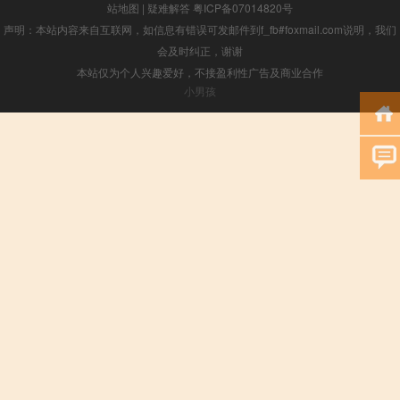
站地图
|
疑难解答
粤ICP备07014820号
声明：本站内容来自互联网，如信息有错误可发邮件到f_fb#foxmail.com说明，我们
会及时纠正，谢谢
本站仅为个人兴趣爱好，不接盈利性广告及商业合作
小男孩