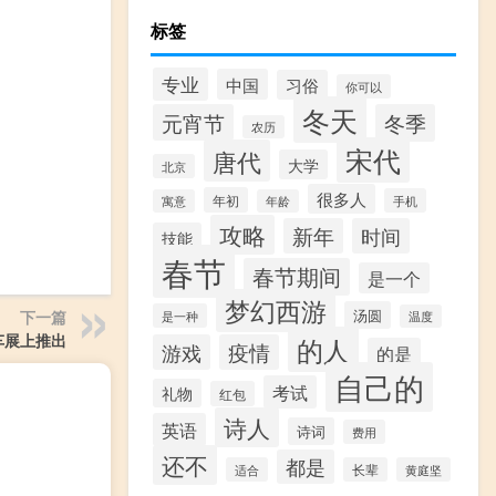
标签
专业
中国
习俗
你可以
冬天
元宵节
冬季
农历
宋代
唐代
大学
北京
很多人
年初
手机
寓意
年龄
攻略
新年
时间
技能
春节
春节期间
是一个
梦幻西游
汤圆
下一篇
是一种
温度
车展上推出
的人
游戏
疫情
的是
自己的
考试
礼物
红包
诗人
英语
诗词
费用
还不
都是
适合
长辈
黄庭坚