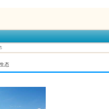
态
新生态