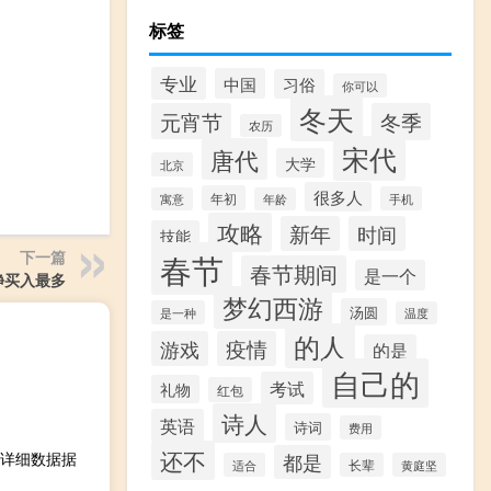
标签
专业
中国
习俗
你可以
冬天
元宵节
冬季
农历
宋代
唐代
大学
北京
很多人
年初
手机
寓意
年龄
攻略
新年
时间
技能
春节
下一篇
春节期间
是一个
净买入最多
梦幻西游
汤圆
是一种
温度
的人
游戏
疫情
的是
自己的
考试
礼物
红包
诗人
英语
诗词
费用
还不
详细数据据
都是
适合
长辈
黄庭坚