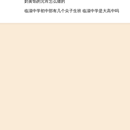
奶黄馅的元宵怎么做的
临淄中学初中部有几个尖子生班 临淄中学是大高中吗