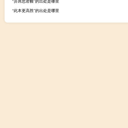
“弃席思君幄”的出处是哪里
“此本更高胜”的出处是哪里