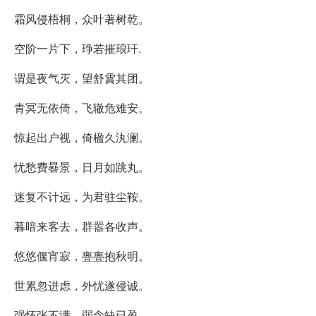
霜风侵梧桐，众叶著树乾。
空阶一片下，琤若摧琅玕.
谓是夜气灭，望舒霣其团。
青冥无依倚，飞辙危难安。
惊起出户视，倚楹久汍澜。
忧愁费晷景，日月如跳丸。
迷复不计远，为君驻尘鞍。
暮暗来客去，群嚣各收声。
悠悠偃宵寂，亹亹抱秋明。
世累忽进虑，外忧遂侵诚。
强怀张不满，弱念缺已盈。