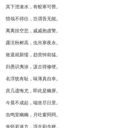
其下澄湫水，有蛟寒可罾。
惜哉不得往，岂谓吾无能。
离离挂空悲，戚戚抱虚警。
露泫秋树高，虫吊寒夜永。
敛退就新懦，趋营悼前猛。
归愚识夷涂，汲古得修绠。
名浮犹有耻，味薄真自幸。
庶几遗悔尤，即此是幽屏。
今晨不成起，端坐尽日景。
虫鸣室幽幽，月吐窗冏冏。
丧怀若迷方，浮念剧含梗。