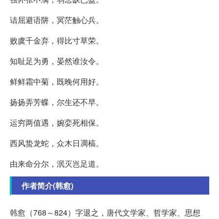
诘屈避语阱，冥茫触心兵。
败虞千金弃，得比寸草荣。
知耻足为勇，晏然谁汝令。
鲜鲜霜中菊，既晚何用好。
扬扬弄芳蝶，尔生还不早。
运穷两值遇，婉娈死相保。
西风蛰龙蛇，众木日凋槁。
由来命分尔，泯灭岂足道。
作者简介(韩愈)
韩愈（768～824）字退之，唐代文学家、哲学家、思想