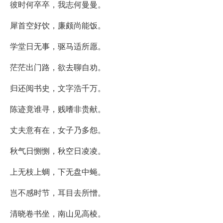
彼时何卒卒，我志何曼曼。
犀首空好饮，廉颇尚能饭。
学堂日无事，驱马适所愿。
茫茫出门路，欲去聊自劝。
归还阅书史，文字浩千万。
陈迹竟谁寻，贱嗜非贵献。
丈夫意有在，女子乃多怨。
秋气日恻恻，秋空日凌凌。
上无枝上蜩，下无盘中蝇。
岂不感时节，耳目去所憎。
清晓卷书坐，南山见高棱。