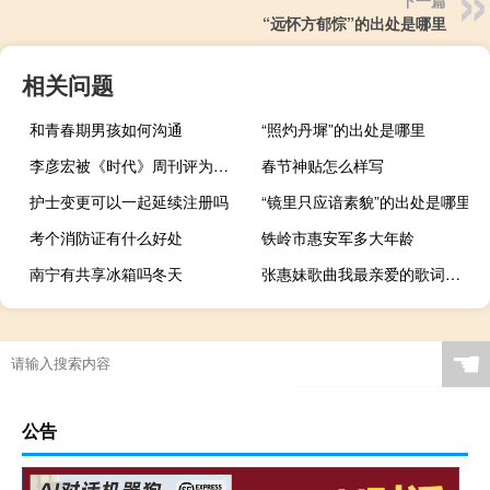
“远怀方郁悰”的出处是哪里
相关问题
和青春期男孩如何沟通
“照灼丹墀”的出处是哪里
李彦宏被《时代》周刊评为全球AI领袖
春节神贴怎么样写
护士变更可以一起延续注册吗
“镜里只应谙素貌”的出处是哪里
考个消防证有什么好处
铁岭市惠安军多大年龄
南宁有共享冰箱吗冬天
张惠妹歌曲我最亲爱的歌词（我最亲爱的歌词）
☚
公告