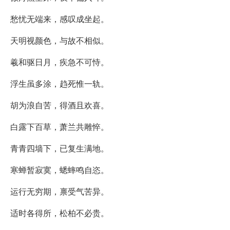
愁忧无端来，感叹成坐起。
天明视颜色，与故不相似。
羲和驱日月，疾急不可恃。
浮生虽多涂，趋死惟一轨。
胡为浪自苦，得酒且欢喜。
白露下百草，萧兰共雕悴。
青青四墙下，已复生满地。
寒蝉暂寂寞，蟋蟀鸣自恣。
运行无穷期，禀受气苦异。
适时各得所，松柏不必贵。