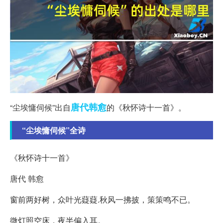
唐代
韩愈
“尘埃慵伺候”出自
的《秋怀诗十一首》。
“尘埃慵伺候”全诗
《秋怀诗十一首》
唐代 韩愈
窗前两好树，众叶光薿薿.秋风一拂披，策策鸣不已。
微灯照空床，夜半偏入耳。