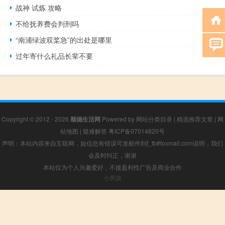
战神 试炼 攻略
不给抚养费会判刑吗
“南浦绿波双桨急”的出处是哪里
过年寄什么礼品长辈不要
Copyright © 2012 - 2026
顺德生活网
Powered by
网站分类目录
|
精选推荐文章
|
网
站地图
|
疑难解答
粤ICP备07014820号
声明：本站内容来自互联网，如信息有错误可发邮件到f_fb#foxmail.com说明，我们
会及时纠正，谢谢
本站仅为个人兴趣爱好，不接盈利性广告及商业合作
小男孩