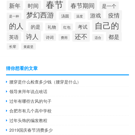
春节
春节期间
新年
时间
是一个
梦幻西游
游戏
疫情
汤圆
是一种
温度
自己的
的人
考试
的是
礼物
红包
诗人
还不
都是
英语
诗词
费用
适合
长辈
黄庭坚
猜你想看的文章
腰穿是什么检查多少钱（腰穿是什么）
领导来拜年说点啥话
过年有哪些古风的句子
合肥市有几个高中学校
过年头饰的编发教程
2019国庆春节消费多少