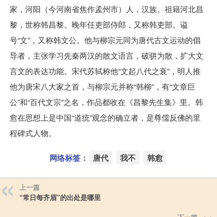
家，河阳（今河南省焦作孟州市）人，汉族。祖籍河北昌
黎，世称韩昌黎。晚年任吏部侍郎，又称韩吏部。谥
号“文”，又称韩文公。他与柳宗元同为唐代古文运动的倡
导者，主张学习先秦两汉的散文语言，破骈为散，扩大文
言文的表达功能。宋代苏轼称他“文起八代之衰”，明人推
他为唐宋八大家之首，与柳宗元并称“韩柳”，有“文章巨
公”和“百代文宗”之名，作品都收在《昌黎先生集》里。韩
愈在思想上是中国“道统”观念的确立者，是尊儒反佛的里
程碑式人物。
网络标签：
唐代
我不
韩愈
上一篇
“常日每齐眉”的出处是哪里
下一篇