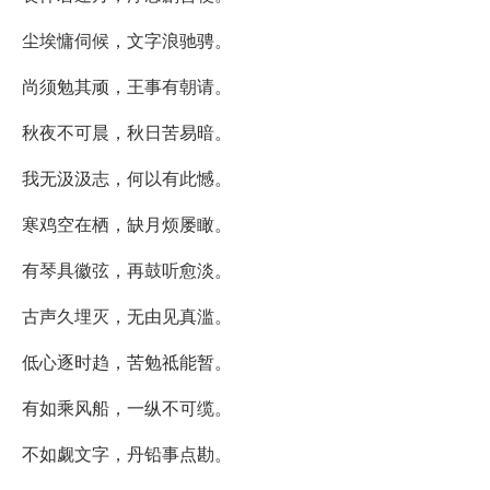
尘埃慵伺候，文字浪驰骋。
尚须勉其顽，王事有朝请。
秋夜不可晨，秋日苦易暗。
我无汲汲志，何以有此憾。
寒鸡空在栖，缺月烦屡瞰。
有琴具徽弦，再鼓听愈淡。
古声久埋灭，无由见真滥。
低心逐时趋，苦勉祗能暂。
有如乘风船，一纵不可缆。
不如觑文字，丹铅事点勘。