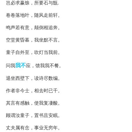
岂必求赢馀，所要石与甔.
卷卷落地叶，随风走前轩。
鸣声若有意，颠倒相追奔。
空堂黄昏暮，我坐默不言。
童子自外至，吹灯当我前。
我不
问我
应，馈我我不餐。
退坐西壁下，读诗尽数编。
作者非今士，相去时已千。
其言有感触，使我复凄酸。
顾谓汝童子，置书且安眠。
丈夫属有念，事业无穷年。