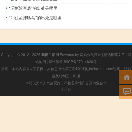
“昭彰近帝庭”的出处是哪里
“叩住孟津匹马”的出处是哪里
Copyright © 2012 - 2026
顺德生活网
Powered by
网站分类目录
|
精选推荐文章
|
网
站地图
|
疑难解答
粤ICP备07014820号
声明：本站内容来自互联网，如信息有错误可发邮件到f_fb#foxmail.com说明，我们
会及时纠正，谢谢
本站仅为个人兴趣爱好，不接盈利性广告及商业合作
小男孩