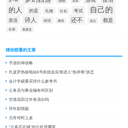
汤圆
是一种
温度
自己的
的人
考试
的是
礼物
红包
诗人
还不
都是
英语
诗词
费用
适合
长辈
黄庭坚
猜你想看的文章
手游封神攻略
扎波罗热核电站6号机组反应堆进入“热停堆”状态
会计学硕要买些什么参考书
公务员与事业编有何区别
空港花田过年有演出吗
拜年剧情版
元宵何时上桌
“云多不近城”的出处是哪里