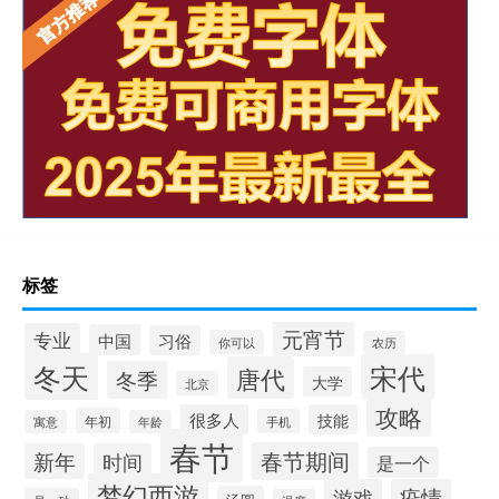
标签
元宵节
专业
中国
习俗
你可以
农历
冬天
宋代
唐代
冬季
大学
北京
攻略
很多人
技能
年初
手机
寓意
年龄
春节
春节期间
新年
时间
是一个
梦幻西游
游戏
疫情