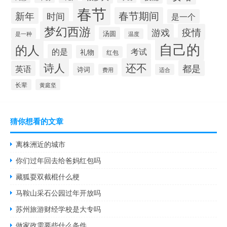
春节
春节期间
新年
时间
是一个
梦幻西游
游戏
疫情
汤圆
是一种
温度
自己的
的人
考试
的是
礼物
红包
诗人
还不
都是
英语
诗词
费用
适合
长辈
黄庭坚
猜你想看的文章
离株洲近的城市
你们过年回去给爸妈红包吗
藏狐耍双截棍什么梗
马鞍山采石公园过年开放吗
苏州旅游财经学校是大专吗
做家政需要些什么条件