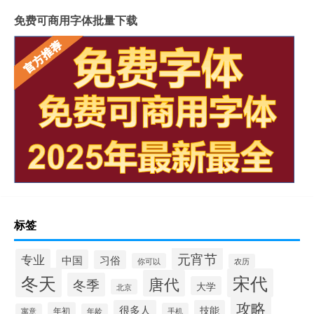
免费可商用字体批量下载
标签
元宵节
专业
中国
习俗
你可以
农历
冬天
宋代
唐代
冬季
大学
北京
攻略
很多人
技能
年初
手机
寓意
年龄