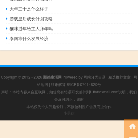
大年三十是什么样子
游戏皇后成长计划攻略
猫咪过年给主人拜年吗
泰国靠什么发展经济
Copyright © 2012 - 2026
顺德生活网
Powered by
网站分类目录
|
精选推荐文章
|
网
站地图
|
疑难解答
粤ICP备07014820号
声明：本站内容来自互联网，如信息有错误可发邮件到f_fb#foxmail.com说明，我们
会及时纠正，谢谢
本站仅为个人兴趣爱好，不接盈利性广告及商业合作
小男孩