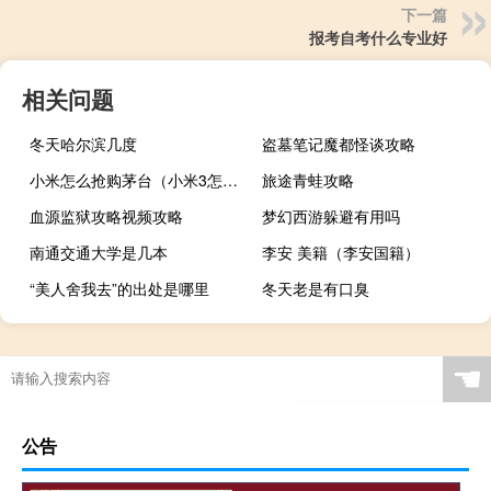
下一篇
报考自考什么专业好
相关问题
冬天哈尔滨几度
盗墓笔记魔都怪谈攻略
小米怎么抢购茅台（小米3怎么抢购）
旅途青蛙攻略
血源监狱攻略视频攻略
梦幻西游躲避有用吗
南通交通大学是几本
李安 美籍（李安国籍）
“美人舍我去”的出处是哪里
冬天老是有口臭
☚
公告