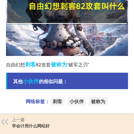
刺客
被称为
自由幻想
82攻套
“破军之刃”
小伙伴
其他
的相似问题：
网络标签：
刺客
小伙伴
被称为
上一篇
学会计用什么网站好