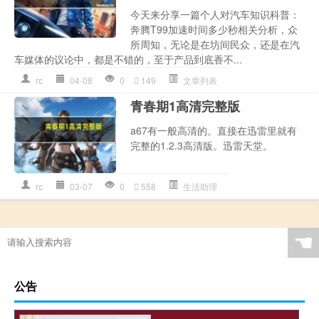
今天来分享一篇个人对汽车知识科普：
奔腾T99加速时间多少秒相关分析，众
所周知，无论是在坊间民众，还是在汽
车媒体的议论中，都是不错的，至于产品到底香不...
rc
04-08
0
149
文章列表
青春期1高清完整版
a67有一般高清的。直接在迅雷里就有
完整的1.2.3高清版。迅雷天堂。
rc
03-07
0
558
生活助理
☚
公告