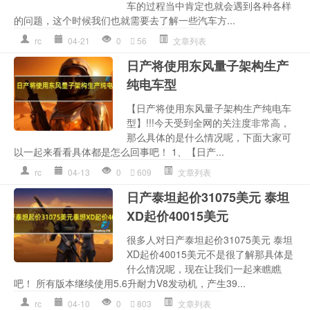
车的过程当中肯定也就会遇到各种各样
的问题，这个时候我们也就需要去了解一些汽车方...
rc
04-21
0
56
文章列表
日产将使用东风量子架构生产
纯电车型
【日产将使用东风量子架构生产纯电车
型】!!!今天受到全网的关注度非常高，
那么具体的是什么情况呢，下面大家可
以一起来看看具体都是怎么回事吧！ 1、【日产...
rc
04-13
0
609
文章列表
日产泰坦起价31075美元 泰坦
XD起价40015美元
很多人对日产泰坦起价31075美元 泰坦
XD起价40015美元不是很了解那具体是
什么情况呢，现在让我们一起来瞧瞧
吧！ 所有版本继续使用5.6升耐力V8发动机，产生39...
rc
04-10
0
803
文章列表