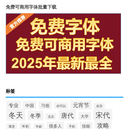
免费可商用字体批量下载
标签
元宵节
专业
中国
习俗
你可以
农历
冬天
宋代
唐代
冬季
大学
北京
攻略
很多人
技能
年初
手机
寓意
年龄