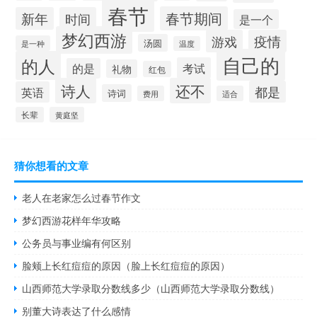
春节
春节期间
新年
时间
是一个
梦幻西游
游戏
疫情
汤圆
是一种
温度
自己的
的人
考试
的是
礼物
红包
诗人
还不
都是
英语
诗词
费用
适合
长辈
黄庭坚
猜你想看的文章
老人在老家怎么过春节作文
梦幻西游花样年华攻略
公务员与事业编有何区别
脸颊上长红痘痘的原因（脸上长红痘痘的原因）
山西师范大学录取分数线多少（山西师范大学录取分数线）
别董大诗表达了什么感情