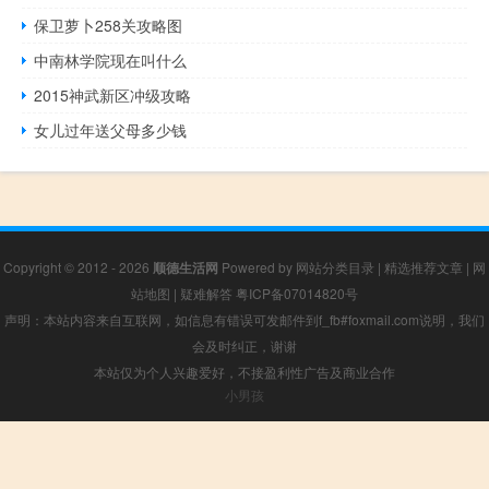
保卫萝卜258关攻略图
中南林学院现在叫什么
2015神武新区冲级攻略
女儿过年送父母多少钱
Copyright © 2012 - 2026
顺德生活网
Powered by
网站分类目录
|
精选推荐文章
|
网
站地图
|
疑难解答
粤ICP备07014820号
声明：本站内容来自互联网，如信息有错误可发邮件到f_fb#foxmail.com说明，我们
会及时纠正，谢谢
本站仅为个人兴趣爱好，不接盈利性广告及商业合作
小男孩