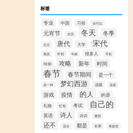
标签
专业
中国
习俗
你可以
冬天
元宵节
冬季
农历
宋代
唐代
大学
北京
很多人
年初
手机
寓意
年龄
攻略
新年
时间
技能
春节
春节期间
是一个
梦幻西游
汤圆
是一种
温度
的人
游戏
疫情
的是
自己的
考试
礼物
红包
诗人
英语
诗词
费用
还不
都是
适合
长辈
黄庭坚