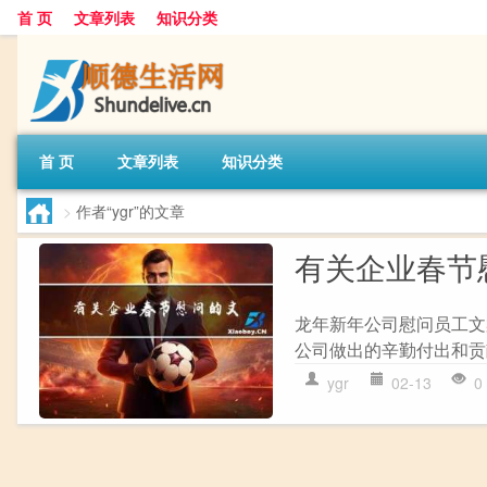
首 页
文章列表
知识分类
首 页
文章列表
知识分类
>
作者“ygr”的文章
有关企业春节
龙年新年公司慰问员工文
公司做出的辛勤付出和贡
ygr
02-13
0