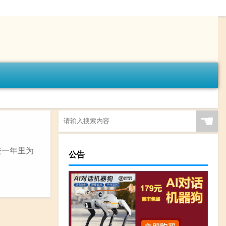
☚
去一年里为
公告