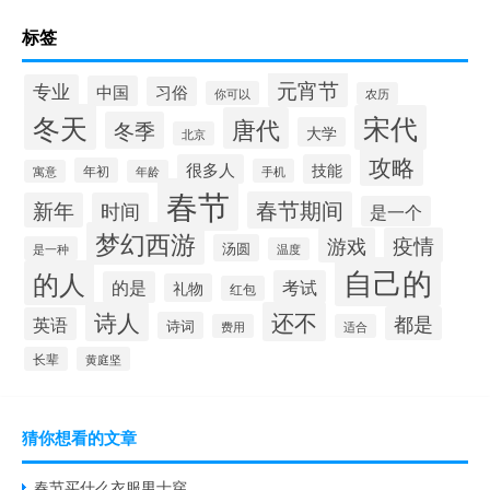
标签
元宵节
专业
中国
习俗
你可以
农历
冬天
宋代
唐代
冬季
大学
北京
攻略
很多人
技能
年初
手机
寓意
年龄
春节
春节期间
新年
时间
是一个
梦幻西游
游戏
疫情
汤圆
是一种
温度
自己的
的人
考试
的是
礼物
红包
诗人
还不
都是
英语
诗词
费用
适合
长辈
黄庭坚
猜你想看的文章
春节买什么衣服男士穿