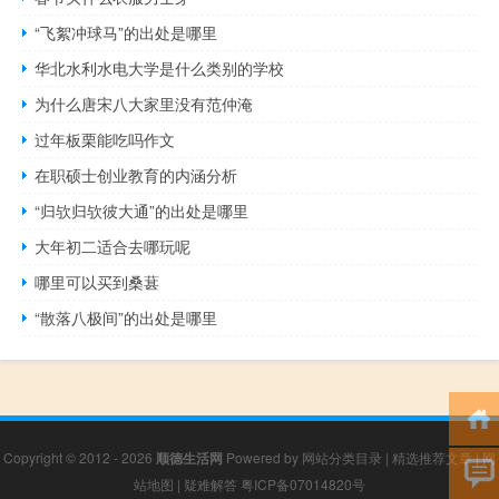
“飞絮冲球马”的出处是哪里
华北水利水电大学是什么类别的学校
为什么唐宋八大家里没有范仲淹
过年板栗能吃吗作文
在职硕士创业教育的内涵分析
“归欤归欤彼大通”的出处是哪里
大年初二适合去哪玩呢
哪里可以买到桑葚
“散落八极间”的出处是哪里
Copyright © 2012 - 2026
顺德生活网
Powered by
网站分类目录
|
精选推荐文章
|
网
站地图
|
疑难解答
粤ICP备07014820号