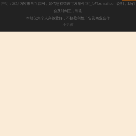
声明：本站内容来自互联网，如信息有错误可发邮件到f_fb#foxmail.com说明，我们
会及时纠正，谢谢
本站仅为个人兴趣爱好，不接盈利性广告及商业合作
小男孩