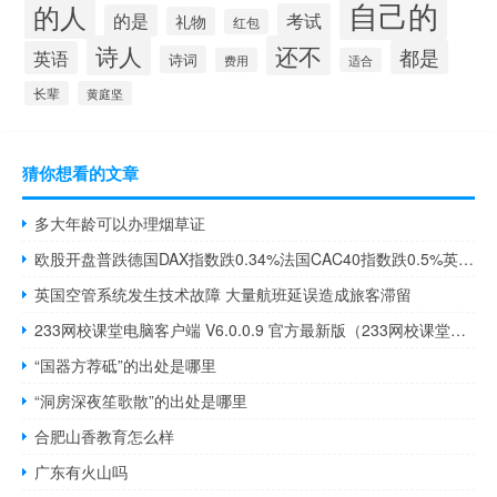
自己的
的人
考试
的是
礼物
红包
诗人
还不
都是
英语
诗词
费用
适合
长辈
黄庭坚
猜你想看的文章
多大年龄可以办理烟草证
欧股开盘普跌德国DAX指数跌0.34%法国CAC40指数跌0.5%英国富时100指数跌0.27%欧洲斯托克50指数跌0.81%
英国空管系统发生技术故障 大量航班延误造成旅客滞留
233网校课堂电脑客户端 V6.0.0.9 官方最新版（233网校课堂电脑客户端 V6.0.0.9 官方最新版功能简介）
“国器方荐砥”的出处是哪里
“洞房深夜笙歌散”的出处是哪里
合肥山香教育怎么样
广东有火山吗