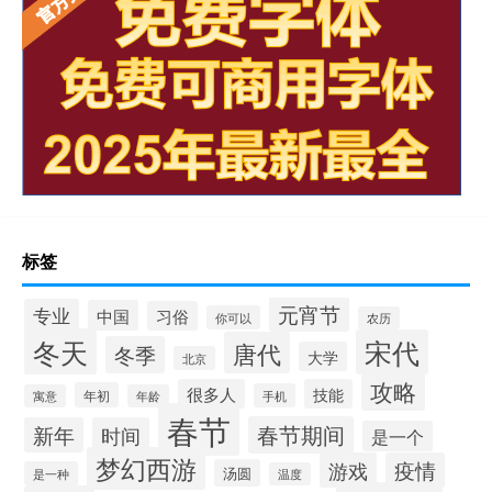
标签
元宵节
专业
中国
习俗
你可以
农历
冬天
宋代
唐代
冬季
大学
北京
攻略
很多人
技能
年初
手机
寓意
年龄
春节
春节期间
新年
时间
是一个
梦幻西游
游戏
疫情
汤圆
是一种
温度