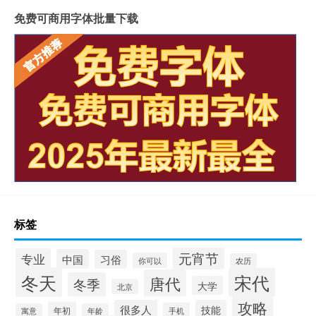
免费可商用字体批量下载
标签
元宵节
专业
中国
习俗
你可以
农历
冬天
宋代
唐代
冬季
大学
北京
攻略
很多人
技能
年初
手机
寓意
年龄