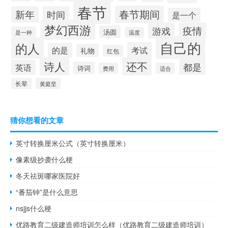
春节
春节期间
新年
时间
是一个
梦幻西游
游戏
疫情
汤圆
是一种
温度
自己的
的人
考试
的是
礼物
红包
诗人
还不
都是
英语
诗词
费用
适合
长辈
黄庭坚
猜你想看的文章
英寸转换厘米公式（英寸转换厘米）
像素级抄袭什么梗
冬天祛斑哪家医院好
“番茄钟”是什么意思
nsjjs什么梗
优路教育二级建造师培训怎么样（优路教育二级建造师培训）