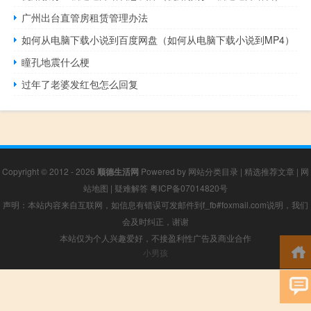
广州出台直管房租赁管理办法
如何从电脑下载小说到百度网盘（如何从电脑下载小说到MP4）
瞳孔地震什么梗
过年了老婆发红包怎么回复
Copyright © 2012 - 2026
顺德生活网
Powered by
网站分类目录
|
精选推荐文章
|
网
站地图
|
疑难解答
粤ICP备07014820号
声明：本站内容来自互联网，如信息有错误可发邮件到f_fb#foxmail.com说明，我们
会及时纠正，谢谢
本站仅为个人兴趣爱好，不接盈利性广告及商业合作
小男孩