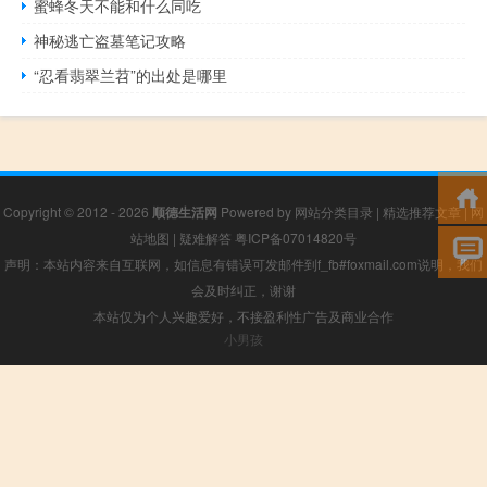
蜜蜂冬天不能和什么同吃
神秘逃亡盗墓笔记攻略
“忍看翡翠兰苕”的出处是哪里
Copyright © 2012 - 2026
顺德生活网
Powered by
网站分类目录
|
精选推荐文章
|
网
站地图
|
疑难解答
粤ICP备07014820号
声明：本站内容来自互联网，如信息有错误可发邮件到f_fb#foxmail.com说明，我们
会及时纠正，谢谢
本站仅为个人兴趣爱好，不接盈利性广告及商业合作
小男孩