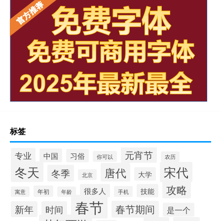
标签
元宵节
专业
中国
习俗
你可以
农历
冬天
宋代
唐代
冬季
大学
北京
攻略
很多人
技能
年初
手机
寓意
年龄
春节
春节期间
新年
时间
是一个