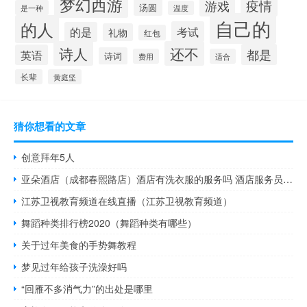
梦幻西游
游戏
疫情
汤圆
是一种
温度
自己的
的人
考试
的是
礼物
红包
诗人
还不
都是
英语
诗词
费用
适合
长辈
黄庭坚
猜你想看的文章
创意拜年5人
亚朵酒店（成都春熙路店）酒店有洗衣服的服务吗 酒店服务员服装图片
江苏卫视教育频道在线直播（江苏卫视教育频道）
舞蹈种类排行榜2020（舞蹈种类有哪些）
关于过年美食的手势舞教程
梦见过年给孩子洗澡好吗
“回雁不多消气力”的出处是哪里