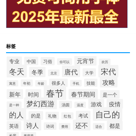
标签
元宵节
专业
中国
习俗
你可以
农历
冬天
宋代
唐代
冬季
大学
北京
攻略
很多人
技能
年初
手机
寓意
年龄
春节
春节期间
新年
时间
是一个
梦幻西游
游戏
疫情
汤圆
是一种
温度
自己的
的人
考试
的是
礼物
红包
诗人
还不
都是
英语
诗词
费用
适合
长辈
黄庭坚