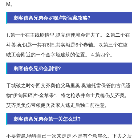
M。
刺客信条兄弟会罗穆卢斯宝藏攻略?
1.第一个在主线剧情里,抓完信使就会进去了。 2.第二个在
斗兽场,钥匙一共有6把,其实就是6个卷轴。 3.第三个在盗
贼工会附近的一个金字塔建筑的位置。 4.第四个。
刺客信条兄弟会剧情?
于城破之时夺回艾齐奥伯父马里奥·奥迪托雷保管的古代遗
物"伊甸园碎片-金苹果"、将之枪杀并命士兵枪伤艾齐奥。
艾齐奥负伤带领佣兵及家人逃走后独自前往意。
刺客信条兄弟会第一关怎么过?
不要着急,牺牲自己一次来走走;不是有个悬崖么。下去之后