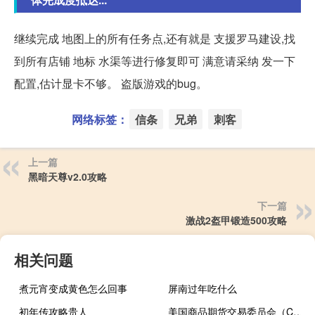
继续完成 地图上的所有任务点,还有就是 支援罗马建设,找
到所有店铺 地标 水渠等进行修复即可 满意请采纳 发一下
配置,估计显卡不够。 盗版游戏的bug。
网络标签：
信条
兄弟
刺客
上一篇
黑暗天尊v2.0攻略
下一篇
激战2盔甲锻造500攻略
相关问题
煮元宵变成黄色怎么回事
屏南过年吃什么
初年传攻略贵人
美国商品期货交易委员会（CFTC）：命令四家金融机构支付2.6亿美元法巴银行、法兴银行、富国银行各支付7500万美元；蒙特利尔银行将支付3500万美元