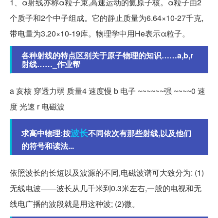
1、α射线亦称α粒子束,高速运动的氦原子核。α粒子由2
个质子和2个中子组成。它的静止质量为6.64×10-27千克,
带电量为3.20×10-19库。物理学中用He表示α粒子。
各种射线的特点区别关于原子物理的知识……a,b,r
射线……_作业帮
a 亥核 穿透力弱 质量4 速度慢 b 电子 ~~~~~~强 ~~~~0 速
度 光速 r 电磁波
波长
求高中物理:按
不同依次有那些射线,以及他们
的符号和读法...
依照波长的长短以及波源的不同,电磁波谱可大致分为: (1)
无线电波——波长从几千米到0.3米左右,一般的电视和无
线电广播的波段就是用这种波; (2)微。