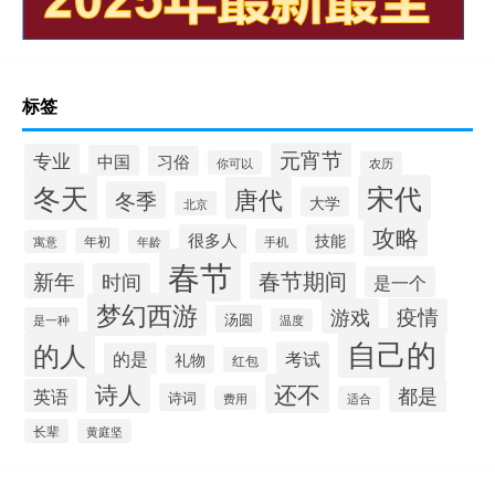
标签
元宵节
专业
中国
习俗
你可以
农历
冬天
宋代
唐代
冬季
大学
北京
攻略
很多人
技能
年初
手机
寓意
年龄
春节
春节期间
新年
时间
是一个
梦幻西游
游戏
疫情
汤圆
是一种
温度
自己的
的人
考试
的是
礼物
红包
诗人
还不
都是
英语
诗词
费用
适合
长辈
黄庭坚