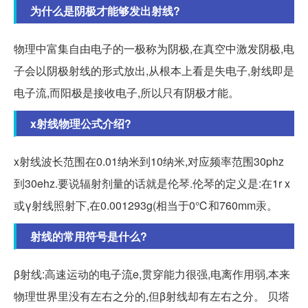
为什么是阴极才能够发出射线?
物理中富集自由电子的一极称为阴极,在真空中激发阴极,电
子会以阴极射线的形式放出,从根本上看是失电子,射线即是
电子流,而阳极是接收电子,所以只有阴极才能。
x射线物理公式介绍?
x射线波长范围在0.01纳米到10纳米,对应频率范围30phz
到30ehz.要说辐射剂量的话就是伦琴.伦琴的定义是:在1r x
或γ射线照射下,在0.001293g(相当于0℃和760mm汞。
射线的常用符号是什么?
β射线:高速运动的电子流e,贯穿能力很强,电离作用弱,本来
物理世界里没有左右之分的,但β射线却有左右之分。 贝塔