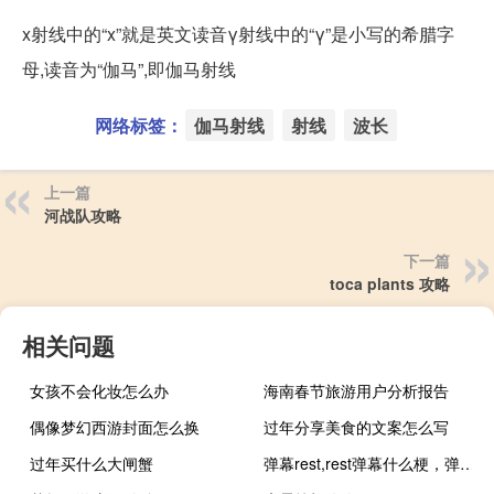
x射线中的“x”就是英文读音γ射线中的“γ”是小写的希腊字
母,读音为“伽马”,即伽马射线
网络标签：
伽马射线
射线
波长
上一篇
河战队攻略
下一篇
toca plants 攻略
相关问题
女孩不会化妆怎么办
海南春节旅游用户分析报告
偶像梦幻西游封面怎么换
过年分享美食的文案怎么写
过年买什么大闸蟹
弹幕rest,rest弹幕什么梗，弹幕rest是什么意思？什么梗