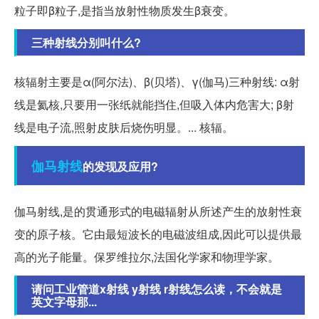
粒子即β粒子,是指当放射性物质发生β衰变。
三种射线分别叫什么?
核辐射主要是α(阿尔法)、β(贝塔)、γ(伽马)三种射线: α射
线是氦核,只要用一张纸就能挡住,但吸入体内危害大; β射
线是电子流,照射皮肤后烧伤明显。... 核辐。
伽马射线
的发现及应用?
伽马射线,是的贯通形式的电磁辐射从所述产生的放射性衰
变的原子核。它由最短波长的电磁波组成,因此可以提供最
高的光子能量。保罗维拉尔,法国化学家和物理学家。
请问工业管道x射线 y射线 r射线怎么读，不会就是
英文字母那...