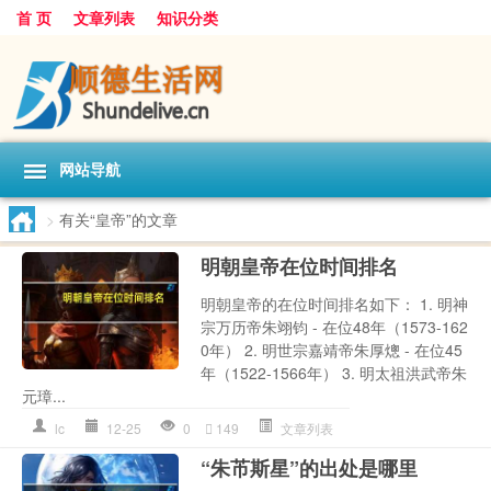
首 页
文章列表
知识分类
网站导航
>
有关“皇帝”的文章
明朝皇帝在位时间排名
明朝皇帝的在位时间排名如下： 1. 明神
宗万历帝朱翊钧 - 在位48年（1573-162
0年） 2. 明世宗嘉靖帝朱厚熜 - 在位45
年（1522-1566年） 3. 明太祖洪武帝朱
元璋...
lc
12-25
0
149
文章列表
“朱芇斯星”的出处是哪里