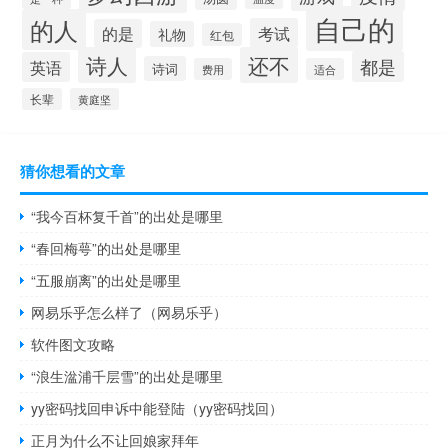
自己的
的人
考试
的是
礼物
红包
诗人
还不
都是
英语
诗词
费用
适合
长辈
黄庭坚
猜你想看的文章
“我今百杯复千首”的出处是哪里
“春回梅萼”的出处是哪里
“五服崩离”的出处是哪里
网易乐乎怎么样了（网易乐乎）
软件图文攻略
“浪生湓浦千层雪”的出处是哪里
yy密码找回申诉中能登陆（yy密码找回）
正月为什么不让回娘家拜年