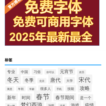
标签
元宵节
专业
中国
习俗
你可以
农历
冬天
宋代
唐代
冬季
大学
北京
攻略
很多人
技能
年初
手机
寓意
年龄
春节
春节期间
新年
时间
是一个
梦幻西游
游戏
疫情
汤圆
是一种
温度