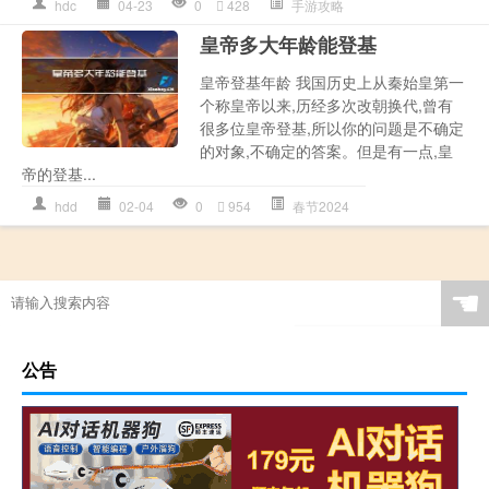
hdc
04-23
0
428
手游攻略
皇帝多大年龄能登基
皇帝登基年龄 我国历史上从秦始皇第一
个称皇帝以来,历经多次改朝换代,曾有
很多位皇帝登基,所以你的问题是不确定
的对象,不确定的答案。但是有一点,皇
帝的登基...
hdd
02-04
0
954
春节2024
☚
公告