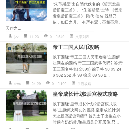
“朱芇斯星”出自隋代佚名的《哲宗发皇
后册宝三首》。 “朱芇斯星”全诗 《哲宗
发皇后册宝三首》 隋代 佚名 既登乃
依，如日之升。 有严有翼，丕相丕承。
天作之...
jzz
11-23
0
549
文章列表
帝王三国人民币攻略
以下围绕“帝王三国人民币攻略”主题解
决网友的困惑 帝王三国武将代码? 答:帝
王三国名将表(全399) 徐子将 90 99 24
6 362 252 步 99 徐庶 89 96 2...
dws
04-29
0
100
手游攻略
皇帝成长计划2后宫模式攻略
以下围绕“皇帝成长计划2后宫模式攻
略”主题解决网友的困惑 皇帝成长计划
怎么提高后宫和谐? 首先太子出生在小
时候有奶妈带,和皇后是分开居住,只...