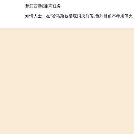
梦幻西游2跑商任务
知情人士：在“哈马斯被彻底消灭前”以色列目前不考虑停火