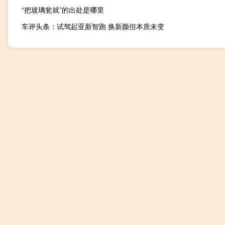
“把玻璃瓮就”的出处是哪里
车评头条：试驾起亚新智跑 换新颜但本质未变