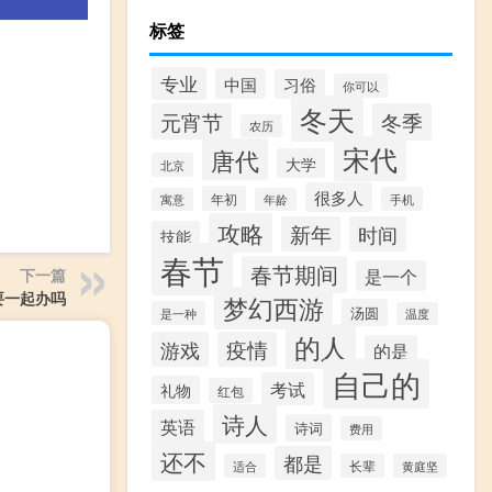
标签
专业
中国
习俗
你可以
冬天
元宵节
冬季
农历
宋代
唐代
大学
北京
很多人
年初
手机
寓意
年龄
攻略
新年
时间
技能
春节
春节期间
是一个
下一篇
要一起办吗
梦幻西游
汤圆
是一种
温度
的人
游戏
疫情
的是
自己的
考试
礼物
红包
诗人
英语
诗词
费用
还不
都是
适合
长辈
黄庭坚