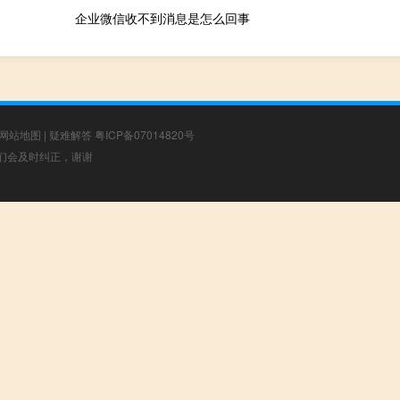
企业微信收不到消息是怎么回事
网站地图
|
疑难解答
粤ICP备07014820号
，我们会及时纠正，谢谢