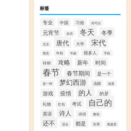
标签
专业
中国
习俗
你可以
冬天
元宵节
冬季
农历
宋代
唐代
大学
北京
很多人
年初
手机
寓意
年龄
攻略
新年
时间
技能
春节
春节期间
是一个
梦幻西游
汤圆
是一种
温度
的人
游戏
疫情
的是
自己的
考试
礼物
红包
诗人
英语
诗词
费用
还不
都是
适合
长辈
黄庭坚