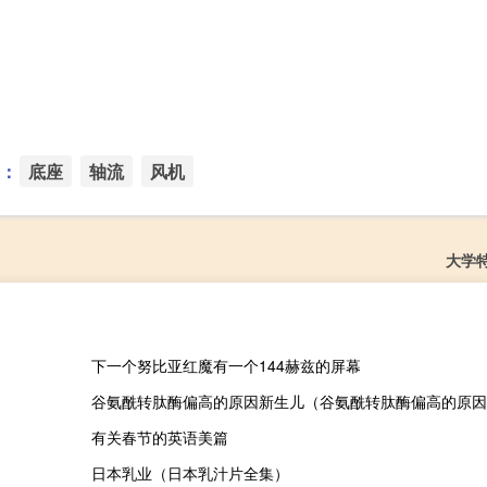
：
底座
轴流
风机
大学
下一个努比亚红魔有一个144赫兹的屏幕
谷氨酰转肽酶偏高的原因新生儿（谷氨酰转肽酶偏高的原因
有关春节的英语美篇
日本乳业（日本乳汁片全集）