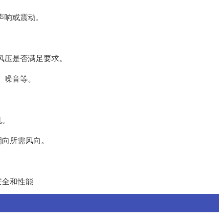
常声响或震动。
、风压是否满足要求。
、噪音等。
机。
朝向所需风向。
安全和性能