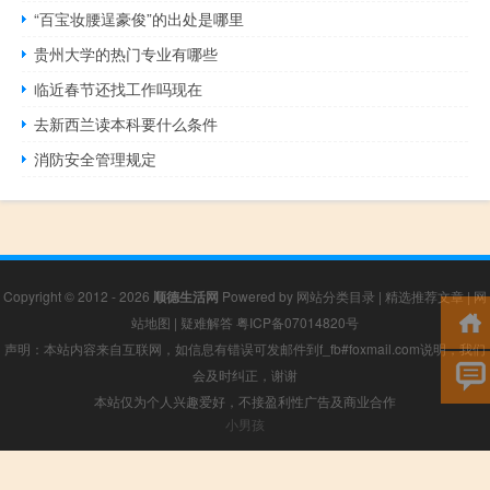
“百宝妆腰逞豪俊”的出处是哪里
贵州大学的热门专业有哪些
临近春节还找工作吗现在
去新西兰读本科要什么条件
消防安全管理规定
Copyright © 2012 - 2026
顺德生活网
Powered by
网站分类目录
|
精选推荐文章
|
网
站地图
|
疑难解答
粤ICP备07014820号
声明：本站内容来自互联网，如信息有错误可发邮件到f_fb#foxmail.com说明，我们
会及时纠正，谢谢
本站仅为个人兴趣爱好，不接盈利性广告及商业合作
小男孩