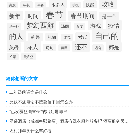
攻略
很多人
技能
年初
手机
寓意
年龄
春节
春节期间
新年
时间
是一个
梦幻西游
游戏
疫情
汤圆
是一种
温度
自己的
的人
考试
的是
礼物
红包
诗人
还不
都是
英语
诗词
费用
适合
长辈
黄庭坚
猜你想看的文章
二年级的课文是什么
欠钱不还电话不接微信不回怎么办
“已发覆盆瞻睿圣”的出处是哪里
亚朵酒店（成都春熙路店）酒店有洗衣服的服务吗 酒店服务员服装图片
农村拜年买什么车好看