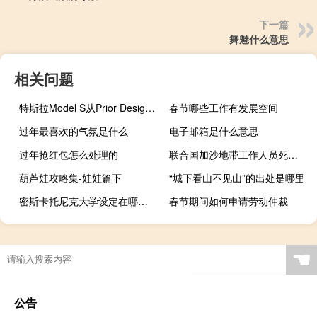
下一篇
舞魅什么意思
相关问题
特斯拉Model S从Prior Design获得改造
春节哪些工作有发展空间
过年最喜欢的气氛是什么
电子邮箱是什么意思
过年抢红包怎么处理的
联合国加沙地带工作人员死亡人数升至14人
葫芦娃攻略集-娃娃篇下
“城下看山不见山”的出处是哪里
密斯卡托尼克大学设定在哪国（密斯卡托尼克大学的梗）
春节期间如何申请劳动仲裁
☚
公告