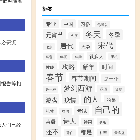
于低风险地
标签
专业
中国
习俗
你可以
冬天
元宵节
冬季
农历
非必要流
宋代
唐代
大学
北京
很多人
年初
手机
寓意
年龄
攻略
新年
时间
技能
春节
春节期间
是一个
测报告等相
梦幻西游
汤圆
是一种
温度
的人
游戏
疫情
的是
自己的
考试
礼物
红包
诗人
英语
诗词
费用
亲人们已经
还不
都是
适合
长辈
黄庭坚