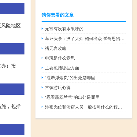
猜你想看的文章
低风险地区
元宵有没有水果味的
车评头条：没了大众 如何出众 试驾思皓E10X
褚无言攻略
电玩是什么意思
道办）报
主要包括哪些方面
“湿翠浮烟岚”的出处是哪里
古镇游玩心得
“忍看翡翠兰苕”的出处是哪里
措施，包括
涉密岗位和涉密人员一般按照什么的程序进行