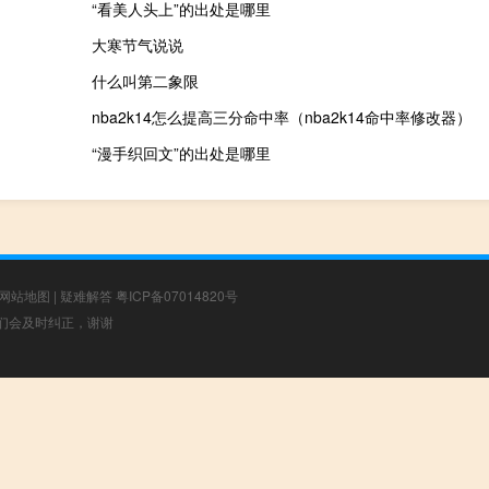
“看美人头上”的出处是哪里
大寒节气说说
什么叫第二象限
nba2k14怎么提高三分命中率（nba2k14命中率修改器）
“漫手织回文”的出处是哪里
网站地图
|
疑难解答
粤ICP备07014820号
，我们会及时纠正，谢谢