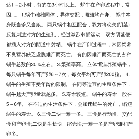
达1～2小时，有的在3小时以上。 蜗牛在产卵过程中，常
因...。 1.蜗牛雌雄同体，异体交配，雌雄均产卵。 蜗牛本
身既当爹又当娘。 两只蜗牛相互配合，双方将恋矢(阴茎)
反复刺激对方的生殖孔，经过激烈刺插运动，双方阴茎便
都插入对方的阴道中射精。 蜗牛在产卵过程中，常因饲养
不良营养缺乏虚脱难产而死亡。 有的因难产而死亡的占种
蜗牛总数的30%左右。 3.繁殖率高。 立体恒温养殖蜗牛，
每只蜗牛每年可产卵6～7次，每次平均可产卵200粒。 4.
蜗牛的生殖不受年龄的限制。 在同等适宜的生殖条件下，
蜗牛越大产卵量就越多。 5.寿命较短。 蜗牛的寿命一般在
5～6年。 在不适的生活条件下，会加速蜗牛的死亡，缩短
蜗牛的寿命。 6.三慢二快一难一多。 三慢是行动慢、交配
慢和产卵慢;二快是生长快、缩壳快;一难一多是产卵难和产
卵多。