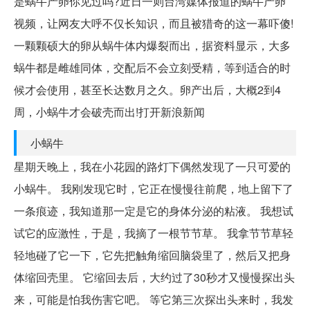
是蜗牛产卵你见过吗?近日一则台湾媒体报道的蜗牛产卵
视频，让网友大呼不仅长知识，而且被猎奇的这一幕吓傻!
一颗颗硕大的卵从蜗牛体内爆裂而出，据资料显示，大多
蜗牛都是雌雄同体，交配后不会立刻受精，等到适合的时
候才会使用，甚至长达数月之久。卵产出后，大概2到4
周，小蜗牛才会破壳而出!打开新浪新闻
小蜗牛
星期天晚上，我在小花园的路灯下偶然发现了一只可爱的
小蜗牛。 我刚发现它时，它正在慢慢往前爬，地上留下了
一条痕迹，我知道那一定是它的身体分泌的粘液。 我想试
试它的应激性，于是，我摘了一根节节草。 我拿节节草轻
轻地碰了它一下，它先把触角缩回脑袋里了，然后又把身
体缩回壳里。 它缩回去后，大约过了30秒才又慢慢探出头
来，可能是怕我伤害它吧。 等它第三次探出头来时，我发