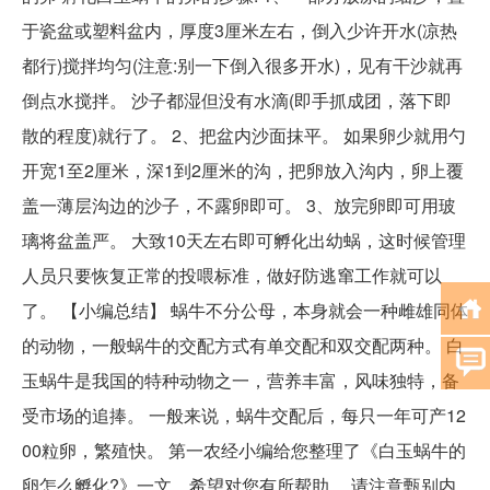
于瓷盆或塑料盆内，厚度3厘米左右，倒入少许开水(凉热
都行)搅拌均匀(注意:别一下倒入很多开水)，见有干沙就再
倒点水搅拌。 沙子都湿但没有水滴(即手抓成团，落下即
散的程度)就行了。 2、把盆内沙面抹平。 如果卵少就用勺
开宽1至2厘米，深1到2厘米的沟，把卵放入沟内，卵上覆
盖一薄层沟边的沙子，不露卵即可。 3、放完卵即可用玻
璃将盆盖严。 大致10天左右即可孵化出幼蜗，这时候管理
人员只要恢复正常的投喂标准，做好防逃窜工作就可以
了。 【小编总结】 蜗牛不分公母，本身就会一种雌雄同体
的动物，一般蜗牛的交配方式有单交配和双交配两种。 白
玉蜗牛是我国的特种动物之一，营养丰富，风味独特，备
受市场的追捧。 一般来说，蜗牛交配后，每只一年可产12
00粒卵，繁殖快。 第一农经小编给您整理了《白玉蜗牛的
卵怎么孵化?》一文，希望对您有所帮助。 请注意甄别内