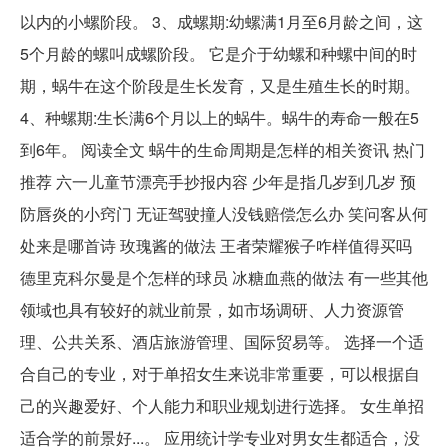
以内的小螺阶段。 3、成螺期:幼螺满1月至6月龄之间，这
5个月龄的螺叫成螺阶段。 它是介于幼螺和种螺中间的时
期，蜗牛在这个阶段是生长发育，又是生殖生长的时期。
4、种螺期:生长满6个月以上的蜗牛。蜗牛的寿命一般在5
到6年。 阅读全文 蜗牛的生命周期是怎样的相关资讯 热门
推荐 六一儿童节漂亮手抄报内容 少年是指几岁到几岁 预
防唇炎的小窍门 无证驾驶撞人没钱赔偿怎么办 笑问客从何
处来是哪首诗 玫瑰酱的做法 王者荣耀猴子咋样值得买吗
德里克科尔曼是个怎样的球员 冰糖血燕的做法 有一些其他
领域也具有较好的就业前景，如市场调研、人力资源管
理、公共关系、酒店旅游管理、国际贸易等。 选择一个适
合自己的专业，对于单招女生来说非常重要，可以根据自
己的兴趣爱好、个人能力和职业规划进行选择。 女生单招
适合学的前景好...。 应用统计学专业对男女生都适合，没