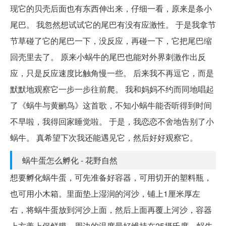
现它的贝壳后面也有东西伸出来，仔细一看，原来是条小
尾巴。 我忽然想试试它的尾巴有没有应激性。 于是我拿节
节草碰了它的尾巴一下，没反应，再碰一下，它把尾巴缩
回壳里去了。 原来小蜗牛的尾巴也能对外界刺激作出反
应，只是反应速度比触角慢一些。 后来我不再逗它，而是
默默地观察它一步一步往前爬。 我和妈妈不约而同地唱起
了《蜗牛与黄鹂鸟》这首歌，不知小蜗牛能否听得到时间
不早啦，我得回家睡觉啦。 于是，我恋恋不舍地告别了小
蜗牛。 真希望下次我还能遇见它，然后好好观察它。
蜗牛蛋怎么孵化 - 花野自然
想要孵化蜗牛蛋，可先准备好容器，可用切开的塑料瓶，
也可用小木箱。里面垫上湿润的河沙，铺上1厘米厚左
右，将蜗牛蛋放到河沙上面，然后上面再覆上河沙，容器
上方盖上保鲜膜，周边的温度最好维持在25摄氏度。蜗牛