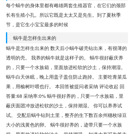
每个蜗牛的身体里都有雌雄两套生殖器官，在它们的颈部
长有生殖小孔。所以它既是太太又是先生。到了夏秋季
节，是它生小宝宝最多的时候
蜗牛是怎样生出来的
蜗牛是怎样生出来的 数天后小蜗牛破壳钻出来，有很薄的
透明的壳。 我养的蜗牛就是这样子的。 蜗牛很好蔽庆养
的，只要一个水族箱，里面放进松软的沙土，保持潮湿。
蜗牛白天休眠，晚上用盖子盖住防止跑掉。 主要吃青菜瓜
果，用榆树叶喂也行。 本回答被提问者采纳 评论收起 回
答量:68 采纳率:0% 蜗牛很好养的，只要一个水族箱，里
蔽庆面团冲放进松软的沙土，保持潮湿。 你可以养养试
试。 交配后蜗牛钻到土里，整齐的生下数百余州穗枚绿豆
大小的浅黄色的卵。 蜗牛很好养的，迹带只要一个水族