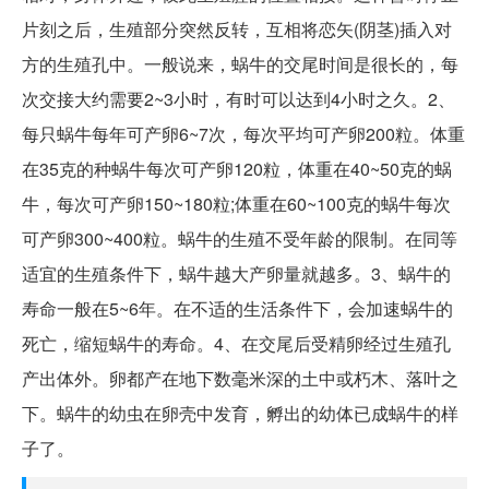
片刻之后，生殖部分突然反转，互相将恋矢(阴茎)插入对
方的生殖孔中。一般说来，蜗牛的交尾时间是很长的，每
次交接大约需要2~3小时，有时可以达到4小时之久。2、
每只蜗牛每年可产卵6~7次，每次平均可产卵200粒。体重
在35克的种蜗牛每次可产卵120粒，体重在40~50克的蜗
牛，每次可产卵150~180粒;体重在60~100克的蜗牛每次
可产卵300~400粒。蜗牛的生殖不受年龄的限制。在同等
适宜的生殖条件下，蜗牛越大产卵量就越多。3、蜗牛的
寿命一般在5~6年。在不适的生活条件下，会加速蜗牛的
死亡，缩短蜗牛的寿命。4、在交尾后受精卵经过生殖孔
产出体外。卵都产在地下数毫米深的土中或朽木、落叶之
下。蜗牛的幼虫在卵壳中发育，孵出的幼体已成蜗牛的样
子了。