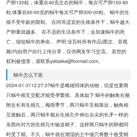
产卵120粒，体重在40克左右的蜗牛，每次可产卵150-80
粒;体重在60-00克的蜗牛每次可产卵300-00粒。 蜗牛的生
殖不受年龄的限制。 在同等适宜的生殖条件下，蜗牛越大
产卵量就越多。 在不适的生活条件下，会加速蜗牛的死
亡，缩短蜗牛的寿命。 声明:业百科所有作品(图文、音视
频)均由用户自行上传分享，仅供网友学习交流。 若您的
权利被侵害，请联系yebaike@foxmail.com。
蜗牛怎么下崽
2024-01-3112:27:37蜗牛是雌雄同体的动物，但是也要两
只蜗牛相互交配才能受孕繁殖。具体如下:蜗牛的触角右侧
附近长有生殖孔，梅雨季节，两只蜗牛互相靠近，触角相
互接触后，两只蜗牛都从生殖孔中伸出尖尖的长矛一样的
东西向对方的生殖孔中输送精子。这样两只蜗牛的卵都同
时受了精。不久，蜗牛就在潮湿的土中做穴将数十枚受精