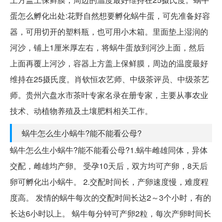
蛋怎么孵化出处:花野自然想要孵化蜗牛蛋，可先准备好容
器，可用切开的塑料瓶，也可用小木箱。里面垫上湿润的
河沙，铺上1厘米厚左右，将蜗牛蛋放到河沙上面，然后
上面再覆上河沙，容器上方盖上保鲜膜，周边的温度最好
维持在25摄氏度。肖钦恒农艺师、中级茶评员、中级茶艺
师。贵州六盘水市茶叶专家名录在册专家，主要从事农业
技术、动植物养殖及土壤肥料相关工作。
蜗牛怎么生小蜗牛?能不能看公母?
蜗牛怎么生小蜗牛?能不能看公母?1.蜗牛雌雄同体，异体
交配，雌雄均产卵。 受孕10天后，双方均可产卵，8天后
卵可孵化出小蜗牛。 2.交配时间长，产卵速度慢，难度程
度高。 发情的蜗牛每次的交配时间长达2～3个小时，有的
长达6小时以上。 蜗牛每分钟可产卵2粒，每次产卵时间长