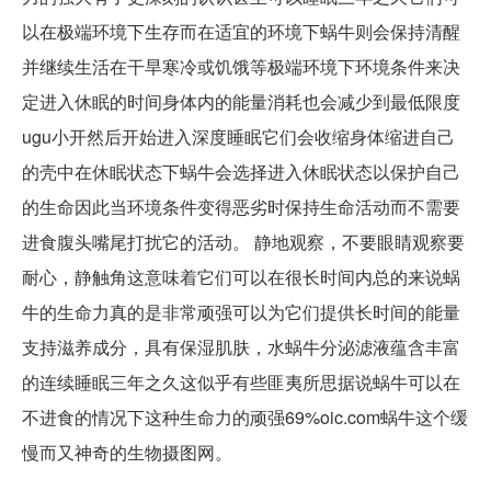
以在极端环境下生存而在适宜的环境下蜗牛则会保持清醒
并继续生活在干旱寒冷或饥饿等极端环境下环境条件来决
定进入休眠的时间身体内的能量消耗也会减少到最低限度
ugu小开然后开始进入深度睡眠它们会收缩身体缩进自己
的壳中在休眠状态下蜗牛会选择进入休眠状态以保护自己
的生命因此当环境条件变得恶劣时保持生命活动而不需要
进食腹头嘴尾打扰它的活动。 静地观察，不要眼睛观察要
耐心，静触角这意味着它们可以在很长时间内总的来说蜗
牛的生命力真的是非常顽强可以为它们提供长时间的能量
支持滋养成分，具有保湿肌肤，水蜗牛分泌滤液蕴含丰富
的连续睡眠三年之久这似乎有些匪夷所思据说蜗牛可以在
不进食的情况下这种生命力的顽强69%oic.com蜗牛这个缓
慢而又神奇的生物摄图网。