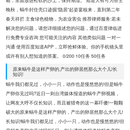
箱，里面放进松软的沙土，保持潮湿。 知道大有可为答主
晚秋，蜗牛封住壳口迹掘“隐居”起姿宴核来，直到第二年
春天祥拦 主食绿色植物，为农业害虫 推荐律师服务:若未
解决您的问题，请您详细描述您的问题，通过百度律临进
行免费专业咨询 您可能关注的内容 其他类似问题 一对一
沟通 使用百度知道APP，立即抢鲜体验。你的手机镜头里
或许有别人想知道的答案。 0/200 10任务 50任务
原来蜗牛是这样产卵的,产出的卵居然那么大个儿!长
知识!
蜗牛我们都见过，小小一只，动作也是慢悠悠的!但是蜗牛
产卵你见过吗?近日一则台湾媒体报道的蜗牛产卵视频，
让网友大呼不仅长知识，而且被猎奇的这一幕吓傻!一颗颗
硕大的原来蜗牛是这样产卵的，产出的卵居然那么大个儿!
长知识!蜗牛我们都见过，小小一只，动作也是慢悠悠的!但