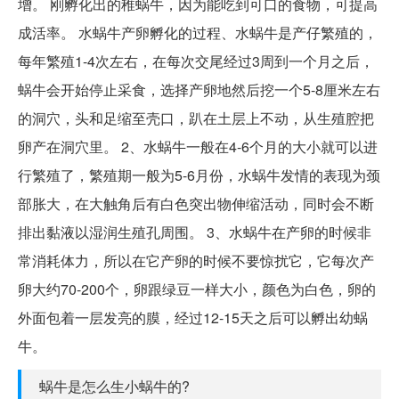
增。 刚孵化出的稚蜗牛，因为能吃到可口的食物，可提高
成活率。 水蜗牛产卵孵化的过程、水蜗牛是产仔繁殖的，
每年繁殖1-4次左右，在每次交尾经过3周到一个月之后，
蜗牛会开始停止采食，选择产卵地然后挖一个5-8厘米左右
的洞穴，头和足缩至壳口，趴在土层上不动，从生殖腔把
卵产在洞穴里。 2、水蜗牛一般在4-6个月的大小就可以进
行繁殖了，繁殖期一般为5-6月份，水蜗牛发情的表现为颈
部胀大，在大触角后有白色突出物伸缩活动，同时会不断
排出黏液以湿润生殖孔周围。 3、水蜗牛在产卵的时候非
常消耗体力，所以在它产卵的时候不要惊扰它，它每次产
卵大约70-200个，卵跟绿豆一样大小，颜色为白色，卵的
外面包着一层发亮的膜，经过12-15天之后可以孵出幼蜗
牛。
蜗牛是怎么生小蜗牛的?