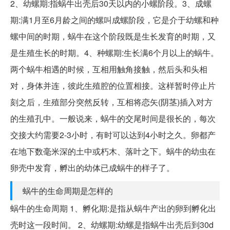
2、幼螺期:指蜗牛出壳后30天以内的小螺阶段。3、成螺
期:满1月至6月龄之间的螺叫成螺阶段，它是介于幼螺和种
螺中间的时期，蜗牛在这个阶段既是生长发育的时期，又
是生殖生长的时期。4、种螺期:生长满6个月以上的蜗牛。
两个蜗牛相遇的时候，互相用触角接触，然后头和头相
对，身体并连，彼此生殖腔的位置相接。这样暂时停止片
刻之后，生殖部分突然反转，互相将恋矢(阴茎)插入对方
的生殖孔中。一般说来，蜗牛的交尾时间是很长的，每次
交接大约需要2-3小时，有时可以达到4小时之久。卵都产
在地下数毫米深的土中或朽木、落叶之下。蜗牛的幼虫在
卵壳中发育，孵出的幼体已成蜗牛的样子了。
蜗牛的生命周期是怎样的
蜗牛的生命周期 1、孵化期:是指从蜗牛产出的卵到孵化出
壳时这一段时间。 2、幼螺期:幼螺是指蜗牛出壳后到30d