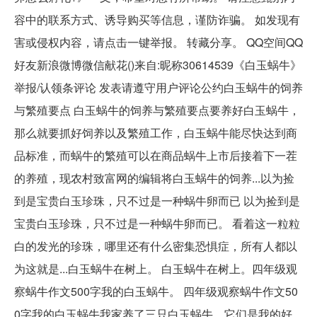
容中的联系方式、诱导购买等信息，谨防诈骗。 如发现有
害或侵权内容，请点击一键举报。 转藏分享。 QQ空间QQ
好友新浪微博微信献花()来自:昵称30614539《白玉蜗牛》
举报/认领条评论 发表请遵守用户评论公约白玉蜗牛的饲养
与繁殖要点 白玉蜗牛的饲养与繁殖要点要养好白玉蜗牛，
那么就要抓好饲养以及繁殖工作，白玉蜗牛能尽快达到商
品标准，而蜗牛的繁殖可以在商品蜗牛上市后接着下一茬
的养殖，现农村致富网的编辑将白玉蜗牛的饲养...以为捡
到是宝贵白玉珍珠，只不过是一种蜗牛卵而已 以为捡到是
宝贵白玉珍珠，只不过是一种蜗牛卵而已。 看着这一粒粒
白的发光的珍珠，哪里还有什么密集恐惧症，所有人都以
为这就是...白玉蜗牛在树上。 白玉蜗牛在树上。四年级观
察蜗牛作文500字我的白玉蜗牛。 四年级观察蜗牛作文50
0字我的白玉蜗牛我家养了三只白玉蜗牛，它们是我的好