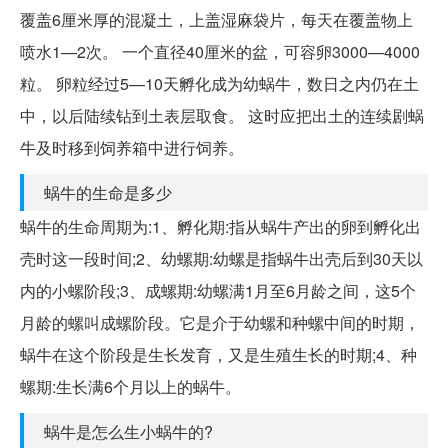
覆盖6厘米厚的混凝土，上盖湿麻袋片，每天在覆盖物上
喷水1—2次。 一个直径40厘米的盆，可容卵3000—4000
粒。 卵粒经过5—10天孵化成为幼蜗牛，数日之内仍在土
中，以后陆续钻到土表层取食。 这时应把出土的连续剧蜗
牛及时移到饲养箱中进行饲养。
蜗牛的生命是多少
蜗牛的生命周期为:1、孵化期:指从蜗牛产出的卵到孵化出
壳时这一段时间;2、幼螺期:幼螺是指蜗牛出壳后到30天以
内的小螺阶段;3、成螺期:幼螺满1月至6月龄之间，这5个
月龄的螺叫成螺阶段。它是介于幼螺和种螺中间的时期，
蜗牛在这个阶段是生长发育，又是生殖生长的时期;4、种
螺期:生长满6个月以上的蜗牛。
蜗牛是怎么生小蜗牛的?