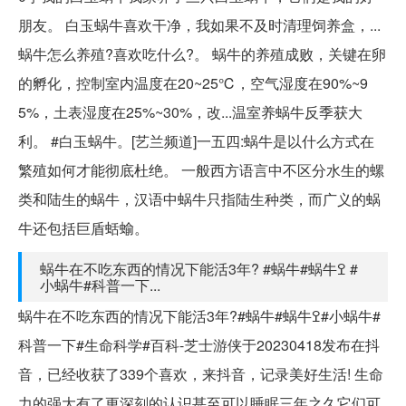
朋友。 白玉蜗牛喜欢干净，我如果不及时清理饲养盒，...
蜗牛怎么养殖?喜欢吃什么?。 蜗牛的养殖成败，关键在卵
的孵化，控制室内温度在20~25℃，空气湿度在90%~9
5%，土表湿度在25%~30%，改...温室养蜗牛反季获大
利。 #白玉蜗牛。[艺兰频道]一五四:蜗牛是以什么方式在
繁殖如何才能彻底杜绝。 一般西方语言中不区分水生的螺
类和陆生的蜗牛，汉语中蜗牛只指陆生种类，而广义的蜗
牛还包括巨盾蛞蝓。
蜗牛在不吃东西的情况下能活3年? #蜗牛#蜗牛ߐ #
小蜗牛#科普一下...
蜗牛在不吃东西的情况下能活3年?#蜗牛#蜗牛ߐ#小蜗牛#
科普一下#生命科学#百科-芝士游侠于20230418发布在抖
音，已经收获了339个喜欢，来抖音，记录美好生活! 生命
力的强大有了更深刻的认识甚至可以睡眠三年之久它们可