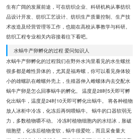
生有广阔的发展前途，可在纺织企业、科研机构从事纺织
品设计开发、纺织工艺设计、纺织生产质量控制、生产技
术改造及经营管理等工作，也能在高校从事教学与科研。
纺织工程专业相关内容接着往下看吧。
水蜗牛产卵孵化的过程 爱问知识人
水蜗牛产卵孵化的过程我们在野外水沟里看见的水生螺丝
很多都是雌性异体的，尤其是福寿螺，你可以看见身体较
小的雄螺趴在雌螺外壳上，生殖器伸入雌螺体内去交配水
蜗牛产卵是怎么回事蜗牛的孵化。 温度是28时5天即可孵
化出蜗牛，温度是24时10天即可孵化出蜗牛。 将各种植物
放人冰柜中冷冻，化冻后再饲喂蜗牛。 蜗牛的口器软弱无
力，多数植物嚼不动。 冷冻时植物细胞内的水结冰，胀破
细胞壁，化冻后植物变软，蜗牛很爱吃，而且采食量大