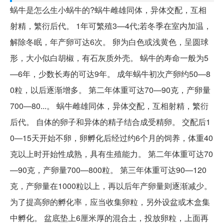
蜗牛是怎么生小蜗牛的?蜗牛雌雄同体，异体交配，互相
射精，繁衍后代。 1年可繁殖3—4代;若冬季在室内加温，
解除冬眠，年产卵可达6次。 卵为白色或浅黄色，呈圆球
形，大小似白胡椒，有石灰质外壳。 蜗牛的寿命一般为5
—6年，少数长寿的可达9年。 成年蜗牛初次产卵约50—8
0粒，以后逐渐增多。 第二年体重可达70—90克，产卵量
700—80...。 蜗牛雌雄同体，异体交配，互相射精，繁衍
后代。 自体的卵子和异体的精子结合成受精卵。 交配后1
0—15天开始不卵，卵孵化后经过约6个月的饲养，体重40
克以上时开始性成熟，具有生殖能力。 第二年体重可达70
—90克，产卵量700—800粒。 第三年体重可达90—120
克，产卵量在1000粒以上，再以后年产卵量则逐渐减少。
为了提高卵的孵化率，应当收集卵粒，另外设盆或木盒集
中孵化。 盆底垫上6厘米厚的混合土，投放卵粒，上面再